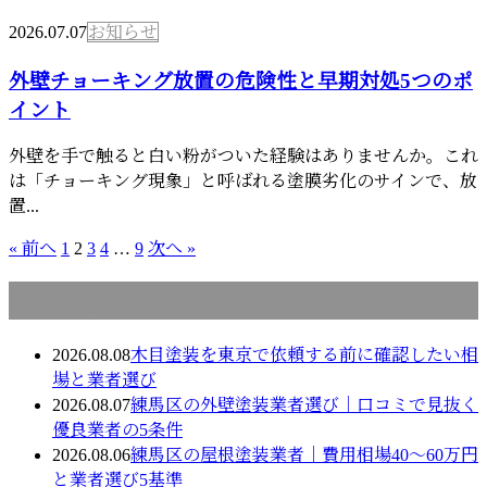
2026.07.07
お知らせ
外壁チョーキング放置の危険性と早期対処5つのポ
イント
外壁を手で触ると白い粉がついた経験はありませんか。これ
は「チョーキング現象」と呼ばれる塗膜劣化のサインで、放
置...
« 前へ
1
2
3
4
…
9
次へ »
最近の投稿
2026.08.08
木目塗装を東京で依頼する前に確認したい相
場と業者選び
2026.08.07
練馬区の外壁塗装業者選び｜口コミで見抜く
優良業者の5条件
2026.08.06
練馬区の屋根塗装業者｜費用相場40〜60万円
と業者選び5基準