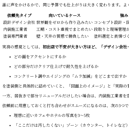
誰に声をかけるかで、同じ予算でも仕上がりは大きく変わります。よ
依頼先タイプ
向いているケース
強み
設計デザイン会社
世界観をゼロから作り込みたい
コンセプト設計・
内装施工業者
工期・コスト重視でまとめたい
段取りと現場管理
塗装専門業者
壁・天井の質感で勝負したい
塗料選定と表情づ
実務の感覚としては、
初出店で不安が大きい方ほど、「デザイン会社
どの面をアクセントにするか
どの部分だけクリア仕上げで耐久性を上げるか
コンクリート調やエイジングの「ムラ加減」をどこまで出すか
を塗装側と具体的に詰めていくと、「図面上のイメージ」と「実際の
一方、居抜きで部分リニューアルだけしたい場合は、内装施工業者を
依頼前に用意しておくと打ち合わせがスムーズになるのは、次の3つで
理想に近いカフェやホテルの写真を3〜5枚
「ここだけは汚したくない」ゾーン（カウンター、トイレなど