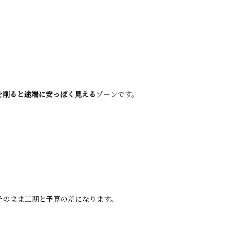
を削ると途端に安っぽく見える
ゾーンです。
そのまま工期と予算の差になります。