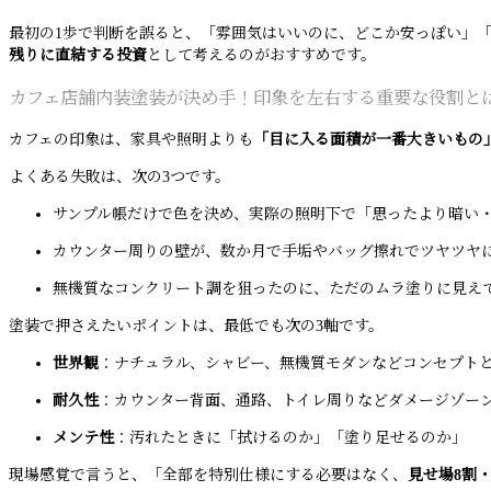
最初の1歩で判断を誤ると、「雰囲気はいいのに、どこか安っぽい」「
残りに直結する投資
として考えるのがおすすめです。
カフェ店舗内装塗装が決め手！印象を左右する重要な役割と
カフェの印象は、家具や照明よりも
「目に入る面積が一番大きいもの
よくある失敗は、次の3つです。
サンプル帳だけで色を決め、実際の照明下で「思ったより暗い
カウンター周りの壁が、数か月で手垢やバッグ擦れでツヤツヤ
無機質なコンクリート調を狙ったのに、ただのムラ塗りに見え
塗装で押さえたいポイントは、最低でも次の3軸です。
世界観
：ナチュラル、シャビー、無機質モダンなどコンセプト
耐久性
：カウンター背面、通路、トイレ周りなどダメージゾー
メンテ性
：汚れたときに「拭けるのか」「塗り足せるのか」
現場感覚で言うと、「全部を特別仕様にする必要はなく、
見せ場8割・