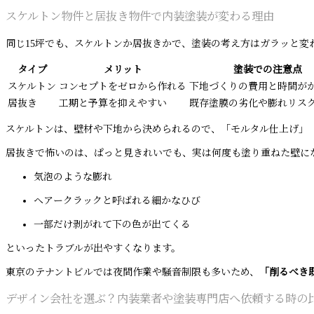
スケルトン物件と居抜き物件で内装塗装が変わる理由
同じ15坪でも、スケルトンか居抜きかで、塗装の考え方はガラッと変
タイプ
メリット
塗装での注意点
スケルトン
コンセプトをゼロから作れる
下地づくりの費用と時間が
居抜き
工期と予算を抑えやすい
既存塗膜の劣化や膨れリス
スケルトンは、壁材や下地から決められるので、「モルタル仕上げ」
居抜きで怖いのは、ぱっと見きれいでも、実は何度も塗り重ねた壁に
気泡のような膨れ
ヘアークラックと呼ばれる細かなひび
一部だけ剥がれて下の色が出てくる
といったトラブルが出やすくなります。
東京のテナントビルでは夜間作業や騒音制限も多いため、
「削るべき
デザイン会社を選ぶ？内装業者や塗装専門店へ依頼する時の