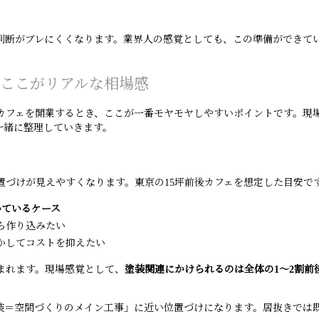
判断がブレにくくなります。業界人の感覚としても、この準備ができて
！ここがリアルな相場感
カフェを開業するとき、ここが一番モヤモヤしやすいポイントです。現場
一緒に整理していきます。
づけが見えやすくなります。東京の15坪前後カフェを想定した目安で
いているケース
ら作り込みたい
かしてコストを抑えたい
まれます。現場感覚として、
塗装関連にかけられるのは全体の1〜2割前
装＝空間づくりのメイン工事」に近い位置づけになります。居抜きでは