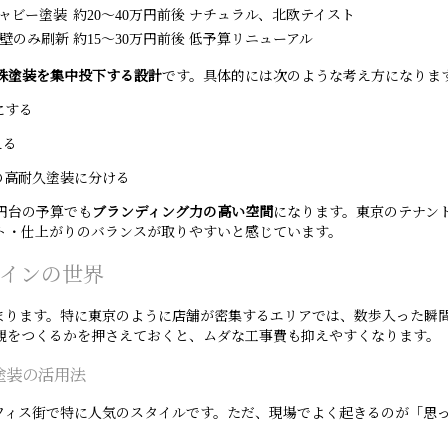
ャビー塗装
約20〜40万円前後
ナチュラル、北欧テイスト
壁のみ刷新
約15〜30万円前後
低予算リニューアル
殊塗装を集中投下する設計
です。具体的には次のような考え方になりま
にする
える
の高耐久塗装に分ける
円台の予算でも
ブランディング力の高い空間
になります。東京のテナン
ト・仕上がりのバランスが取りやすいと感じています。
インの世界
決まります。特に東京のように店舗が密集するエリアでは、数歩入った瞬
観をつくるかを押さえておくと、ムダな工事費も抑えやすくなります。
塗装の活用法
フィス街で特に人気のスタイルです。ただ、現場でよく起きるのが「思