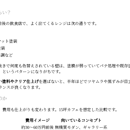
らい？
前後の飲食店で、よく出てくるレンジは次の通りです。
マット塗装
塗装
ル調など
抜きで何度も色替えされている壁は、塗膜が弱っていてパテ処理や既存
」というパターンになりがちです。
い塗料やクリア仕上げ
を選ばないと、半年ほどでツヤムラや黒ずみが目
ランスが良くなります。
のか
費用も仕上がりも変わります。15坪カフェを想定した比較です。
費用イメージ
向いているコンセプト
約30〜60万円前後
無機質モダン、ギャラリー系