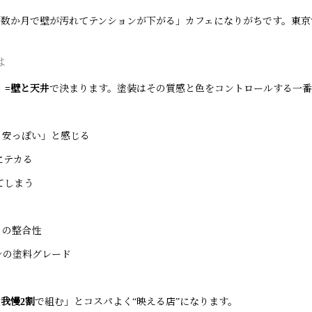
数か月で壁が汚れてテンションが下がる」カフェになりがちです。東京
は
」=壁と天井
で決まります。塗装はその質感と色をコントロールする一番
・安っぽい」と感じる
にテカる
てしまう
との整合性
ンの塗料グレード
我慢2割
で組む」とコスパよく“映える店”になります。