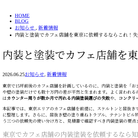
BLOG
HOME
BLOG
お知らせ
,
新着情報
内装と塗装でカフェ店舗を東京に依頼するならこれ！失
内装と塗装でカフェ店舗を
2026.06.25
お知らせ
,
新着情報
東京で15坪前後のカフェ店舗を計画しているのに、内装と塗装を「お
や壁の塗装だけでも数十万円の差が平然と生まれます。よく言われる
は
カウンター周りが数か月で汚れる内装塗装選びの失敗
や、
コンクリ
本記事では、東京エリアのカフェ店舗を前提に、スケルトンと居抜き
に整理します。さらに、居抜き壁の塗り重ねトラブル、テナントビル
う三つの依頼先の使い分け方と、見積書で確認すべき内装塗装の要点
東京でカフェ店舗の内装塗装を依頼するなら知