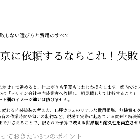
敗しない選び方と費用のすべて
東京に依頼するならこれ！失敗
まかせ」で進めると、仕上がりも予算もじわじわ損をします。都内ではス
のは「デザイン会社や内装業者へ依頼し、相見積もりで比較すること」
ート調のイメージ違い
は防げません。
で変わる内装塗装の考え方、15坪カフェのリアルな費用相場、無機質モ
特有の作業時間や匂いの制約など、現場で実際に起きている問題と解決
まで押さえることで、限られた予算で
映える世界観と耐久性を両立させ
っておきたい3つのポイント