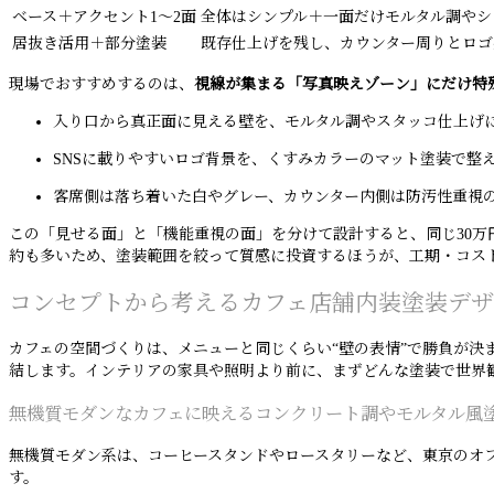
ベース＋アクセント1〜2面
全体はシンプル＋一面だけモルタル調やシ
居抜き活用＋部分塗装
既存仕上げを残し、カウンター周りとロゴ
現場でおすすめするのは、
視線が集まる「写真映えゾーン」にだけ特
入り口から真正面に見える壁を、モルタル調やスタッコ仕上げ
SNSに載りやすいロゴ背景を、くすみカラーのマット塗装で整
客席側は落ち着いた白やグレー、カウンター内側は防汚性重視
この「見せる面」と「機能重視の面」を分けて設計すると、同じ30万
約も多いため、塗装範囲を絞って質感に投資するほうが、工期・コス
コンセプトから考えるカフェ店舗内装塗装デザ
カフェの空間づくりは、メニューと同じくらい“壁の表情”で勝負が
結します。インテリアの家具や照明より前に、まずどんな塗装で世界
無機質モダンなカフェに映えるコンクリート調やモルタル風
無機質モダン系は、コーヒースタンドやロースタリーなど、東京のオ
す。