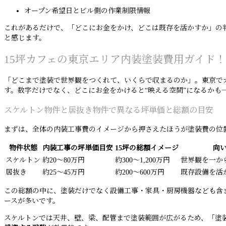
オープン希望日とビル側の作業制限情報
これがあるだけで、「どこにお金をかけ、どこは既存を活かすか」の
と感じます。
15坪カフェの東京エリア内装塗装費用ガイド
「どこまで塗装で世界観をつくれて、いくらで収まるのか」。東京で
す。数字だけでなく、どこにお金をかけると“映える空間”になるかも
スケルトン物件と居抜き物件で異なる坪単価と総額の目安
まずは、全体の内装工事費のイメージから押さえたほうが塗装費の位置
物件状態
内装工事の坪単価目安
15坪の総額イメージ
向
スケルトン
約20〜80万円
約300〜1,200万円
世界観を一か
居抜き
約25〜45万円
約200〜600万円
既存設備を活
この総額の中に、塗装だけでなく設備工事・家具・厨房機器なども含
ースが多いです。
スケルトンでは天井、壁、梁、配管まで塗装範囲が広がるため、「塗