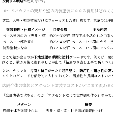
投資する戦略
が効果的です。
10〜15坪カフェの天井や壁の内装塗装にかかる費用はどれく
次に、天井・壁の塗装だけにフォーカスした費用感です。東京の15坪
塗装範囲・仕様イメージ
目安金額
主な内容
ベース塗装のみ（天井・壁）
約20〜30万円
既存下地を活かした白系
ベース＋一部色替え
約25〜40万円
ベース＋2〜3面のカラー
特殊塗装少なめ
約35〜60万円
ベース＋1〜2面のモルタ
ここで差が出るのが
下地処理の手間と塗料グレード
です。例えば、居
削ると、数カ月後に膨れやヒビが出て「結局やり直し工事で高くつく
また、カウンター背面や椅子が当たる通路壁は、
防汚性・耐水性の高
ンク上のグレードを部分的に入れておくと、清掃性と長期コストのバ
店舗全体の塗装とアクセント塗装でコストがどこまで変わる
「全部塗装で攻める」のか「アクセントだけで世界観を作る」のかで、
パターン
概要
店舗全体を塗装中心に
天井・壁・梁・柱をほぼ塗装仕上げ