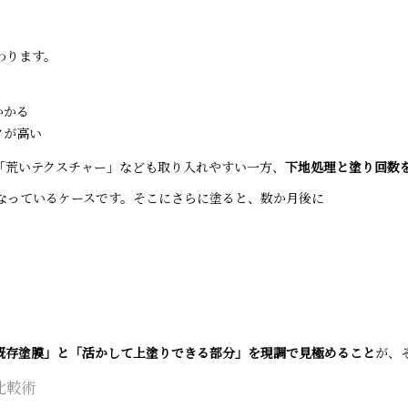
わります。
かかる
クが高い
「荒いテクスチャー」なども取り入れやすい一方、
下地処理と塗り回数
なっているケースです。そこにさらに塗ると、数か月後に
既存塗膜」と「活かして上塗りできる部分」を現調で見極めること
が、
比較術