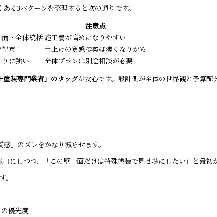
くある3パターンを整理すると次の通りです。
注意点
図面・全体統括
施工費が高めになりやすい
が得意
仕上げの質感提案は薄くなりがち
くりに強い
全体プランは別途相談が必要
＋塗装専門業者」のタッグ
が安心です。設計側が全体の世界観と予算配
質感」のズレをかなり減らせます。
窓口にしつつ、「この壁一面だけは特殊塗装で見せ場にしたい」と最初
す。
）の優先度