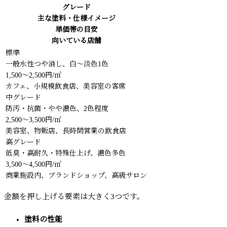
グレード
主な塗料・仕様イメージ
単価帯の目安
向いている店舗
標準
一般水性つや消し、白〜淡色1色
1,500〜2,500円/㎡
カフェ、小規模飲食店、美容室の客席
中グレード
防汚・抗菌・やや濃色、2色程度
2,500〜3,500円/㎡
美容室、物販店、長時間営業の飲食店
高グレード
低臭・高耐久・特殊仕上げ、濃色多色
3,500〜4,500円/㎡
商業施設内、ブランドショップ、高級サロン
金額を押し上げる要素は大きく3つです。
塗料の性能