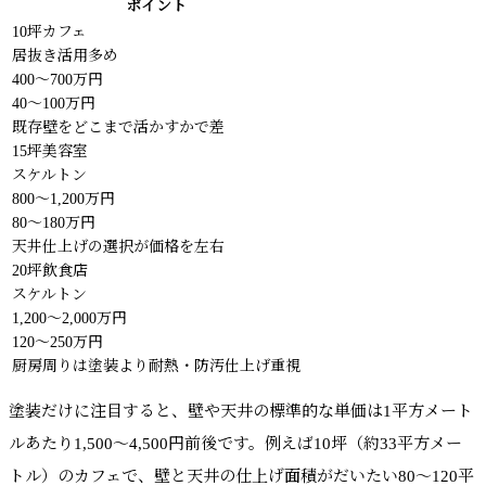
ポイント
10坪カフェ
居抜き活用多め
400〜700万円
40〜100万円
既存壁をどこまで活かすかで差
15坪美容室
スケルトン
800〜1,200万円
80〜180万円
天井仕上げの選択が価格を左右
20坪飲食店
スケルトン
1,200〜2,000万円
120〜250万円
厨房周りは塗装より耐熱・防汚仕上げ重視
塗装だけに注目すると、壁や天井の標準的な単価は1平方メート
ルあたり1,500〜4,500円前後です。例えば10坪（約33平方メー
トル）のカフェで、壁と天井の仕上げ面積がだいたい80〜120平