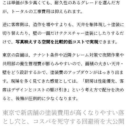
こは単価が多少高くても、耐久性のあるグレードを選んだ方
が、トータルの工事費用は抑えられます。
逆に客席側は、造作を増やすよりも、天井を躯体現し＋塗装に
切り替えたり、壁の一面だけテクスチャー塗装にしたりするだ
けで、
写真映えする空間を比較的低コストで実現
できます。
東京の店舗は、テナント条件や近隣クレーム対策で夜間作業や
共用部の養生管理費が膨らみやすいので、面積の大きい天井・
壁をどう設計するかで、塗装費のアップダウンがはっきり出ま
す。現場を多く見てきた感覚としては、「厨房は性能優先、客
席はデザインとコストの駆け引き」という考え方で配分を決め
ると、後悔が圧倒的に少なくなります。
東京で新店舗の塗装費用が高くなりやすい落
とし穴と、コスパを死守する回避術を大公開