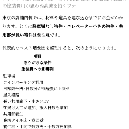
の塗装費用が思わぬ高騰を招くワナ
東京の店舗内装では、材料や道具を運び込むまでにお金がかか
ります。とくに
駐車場なし物件・エレベーター小さめ物件・共
用部が長い物件
は要注意です。
代表的なコスト増要因を整理すると、次のようになります。
項目
ありがちな条件
塗装費への影響例
駐車場
コインパーキング利用
日額数千円×日数分が諸経費に上乗せ
搬入経路
長い共用廊下・小さいEV
荷揚げ人工が追加、搬入日数も増加
共用部養生
高級タイル床・意匠壁
養生材・手間で数万円〜十数万円加算