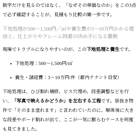
数字だけを見るのではなく、「なぜその単価なのか」をこの3点
で必ず確認することが、見積もり比較の第一歩です。
下地処理が500〜1,500円／㎡や養生費が3〜10万円かかる理
由と、仕上がりやクレーム回避の決め手になる裏側
現場でトラブルになりやすいのが、この
下地処理と養生
です。
下地処理：500〜1,500円/㎡
養生・諸経費：3〜10万円/件（都内テナント目安）
下地処理は、ひび割れ補修、ビス穴埋め、段差調整などを行
い、
「写真で映えるかどうか」を左右する工程
です。居抜き物
件で「そのまま塗れます」と言われていたのに、解体後に大き
な段差やボード割れが出て、ここが一気に膨らむケースを何度
も見てきました。