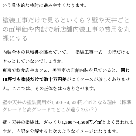
いう具体的な検討に進みやすくなります。
塗装工事だけで見るといくら？壁や天井ごと
の㎡単価や内訳で新店舗内装工事の費用を丸
裸にする
内装全体の見積書を眺めていて、「塗装工事一式」の行だけモ
ヤっとしていないでしょうか。
東京で飲食店やカフェ、美容室の店舗内装を見ていると、
同じ
10坪でも塗装だけで数十万円差
がつくケースが珍しくありませ
ん。ここでは、その正体をはっきりさせます。
壁や天井の塗装費用が1,500〜4,500円／㎡となる理由（標準
グレードと高グレードでどこが違うのか？）
壁・天井の塗装は、ざっくり
1,500〜4,500円／㎡
とよく言われま
すが、内訳を分解すると次のようなイメージになります。