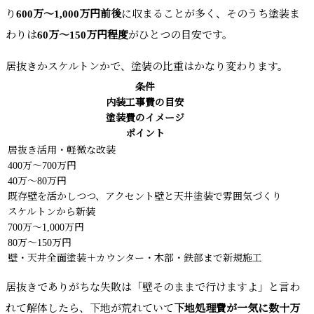
り
600万〜1,000万円前後
に収まることが多く、そのうち塗装ま
わりは
60万〜150万円程度
がひとつの目安です。
居抜きかスケルトンかで、塗装の比重はかなり変わります。
条件
内装工事費の目安
塗装費のイメージ
ポイント
居抜き活用・軽微な改装
400万〜700万円
40万〜80万円
既存壁を活かしつつ、アクセント壁と天井塗装で雰囲気づくり
スケルトンから新装
700万〜1,000万円
80万〜150万円
壁・天井全面塗装＋カウンター・木部・鉄部まで新規施工
居抜きでありがちな失敗は「壁そのままで行けますよ」と言わ
れて解体したら、下地が荒れていて
下地処理費が一気に数十万