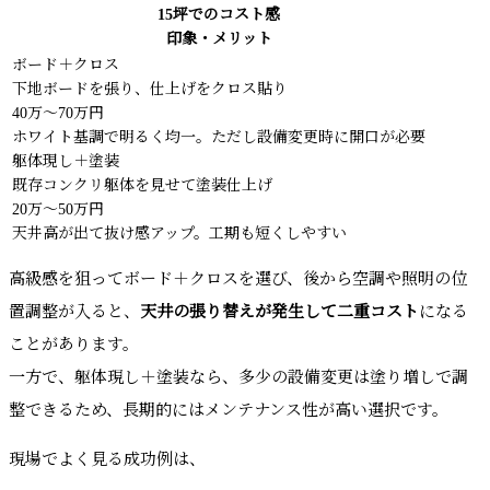
15坪でのコスト感
印象・メリット
ボード＋クロス
下地ボードを張り、仕上げをクロス貼り
40万〜70万円
ホワイト基調で明るく均一。ただし設備変更時に開口が必要
躯体現し＋塗装
既存コンクリ躯体を見せて塗装仕上げ
20万〜50万円
天井高が出て抜け感アップ。工期も短くしやすい
高級感を狙ってボード＋クロスを選び、後から空調や照明の位
置調整が入ると、
天井の張り替えが発生して二重コスト
になる
ことがあります。
一方で、躯体現し＋塗装なら、多少の設備変更は塗り増しで調
整できるため、長期的にはメンテナンス性が高い選択です。
現場でよく見る成功例は、