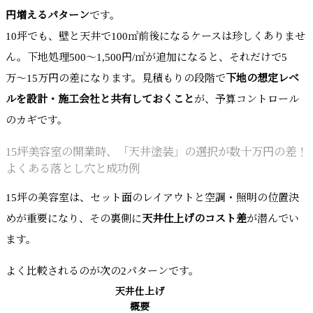
円増えるパターン
です。
10坪でも、壁と天井で100㎡前後になるケースは珍しくありませ
ん。下地処理500〜1,500円/㎡が追加になると、それだけで5
万〜15万円の差になります。見積もりの段階で
下地の想定レベ
ルを設計・施工会社と共有しておくこと
が、予算コントロール
のカギです。
15坪美容室の開業時、「天井塗装」の選択が数十万円の差！
よくある落とし穴と成功例
15坪の美容室は、セット面のレイアウトと空調・照明の位置決
めが重要になり、その裏側に
天井仕上げのコスト差
が潜んでい
ます。
よく比較されるのが次の2パターンです。
天井仕上げ
概要