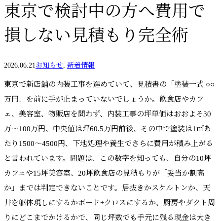
東京で検討中の方へ費用で
損しない見積もり完全術
2026.06.21
お知らせ
,
新着情報
東京で新店舗の内装工事を進めていて、見積書の「塗装一式 ○○
万円」を前に手が止まっていないでしょうか。飲食店やカフ
ェ、美容室、物販店を問わず、内装工事の坪単価はおおよそ30
万〜100万円、中央値は坪60.5万円前後、その中で塗装は1㎡あ
たり1500〜4500円、下地処理や養生でさらに費用が積み上がる
と言われています。問題は、この数字を知っても、自分の10坪
カフェや15坪美容室、20坪飲食店の見積もりが「妥当か割高
か」までは判定できないことです。居抜きかスケルトンか、天
井を躯体現しにするかボード+クロスにするか、厨房やダクト周
りにどこまでかけるかで、同じ坪数でも手元に残る現金は大き