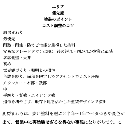
エリア
優先度
塗装のポイント
コスト調整のコツ
厨房まわり
最優先
耐熱・耐油・防カビ性能を重視した塗料
安易なグレードダウンはNG。後の汚れ・剥がれが営業に直結
客席側壁・天井
高め
世界観づくり・照明との相性
色数を絞り、面積を限定したアクセントでコスト圧縮
カウンター・木部・鉄部
中
手触り・質感・エイジング感
造作を増やさず、既存下地を活かした塗装デザインで演出
厨房まわりは、安い塗料を選ぶと半年〜1年でベタつきや変色が
出て、
営業中に再塗装せざるを得ない事態
になりがちです。こ