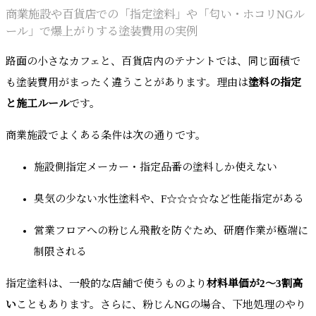
商業施設や百貨店での「指定塗料」や「匂い・ホコリNGル
ール」で爆上がりする塗装費用の実例
路面の小さなカフェと、百貨店内のテナントでは、同じ面積で
も塗装費用がまったく違うことがあります。理由は
塗料の指定
と施工ルール
です。
商業施設でよくある条件は次の通りです。
施設側指定メーカー・指定品番の塗料しか使えない
臭気の少ない水性塗料や、F☆☆☆☆など性能指定がある
営業フロアへの粉じん飛散を防ぐため、研磨作業が極端に
制限される
指定塗料は、一般的な店舗で使うものより
材料単価が2〜3割高
い
こともあります。さらに、粉じんNGの場合、下地処理のやり