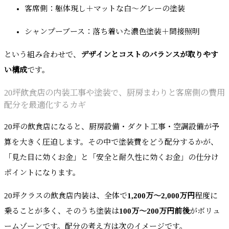
客席側：躯体現し＋マットな白〜グレーの塗装
シャンプーブース：落ち着いた濃色塗装＋間接照明
という組み合わせで、
デザインとコストのバランスが取りやす
い構成
です。
20坪飲食店の内装工事や塗装で、厨房まわりと客席側の費用
配分を最適化するカギ
20坪の飲食店になると、厨房設備・ダクト工事・空調設備が予
算を大きく圧迫します。その中で塗装費をどう配分するかが、
「見た目に効くお金」と「安全と耐久性に効くお金」の仕分け
ポイントになります。
20坪クラスの飲食店内装は、全体で
1,200万〜2,000万円
程度に
乗ることが多く、そのうち塗装は
100万〜200万円前後
がボリュ
ームゾーンです。配分の考え方は次のイメージです。