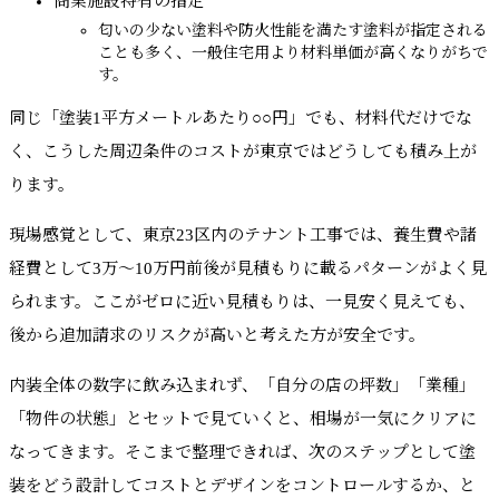
商業施設特有の指定
匂いの少ない塗料や防火性能を満たす塗料が指定される
ことも多く、一般住宅用より材料単価が高くなりがちで
す。
同じ「塗装1平方メートルあたり○○円」でも、材料代だけでな
く、こうした周辺条件のコストが東京ではどうしても積み上が
ります。
現場感覚として、東京23区内のテナント工事では、養生費や諸
経費として3万〜10万円前後が見積もりに載るパターンがよく見
られます。ここがゼロに近い見積もりは、一見安く見えても、
後から追加請求のリスクが高いと考えた方が安全です。
内装全体の数字に飲み込まれず、「自分の店の坪数」「業種」
「物件の状態」とセットで見ていくと、相場が一気にクリアに
なってきます。そこまで整理できれば、次のステップとして塗
装をどう設計してコストとデザインをコントロールするか、と