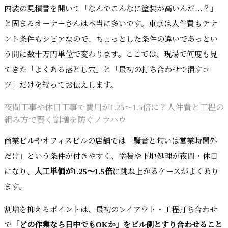
内装の見積書を開いて「なんでこんなに塗装が高いんだ…？」
と固まるオーナーさんは本当に多いです。東京は人件費もテナ
ント条件もシビアなので、ちょっとした条件の違いであっとい
う間に数十万円単位で変わります。ここでは、現場で何度も見
てきた「よくある落とし穴」と「最初の打ち合わせで潰すコ
ツ」だけを絞ってお伝えします。
夜間工事や休日工事で費用が1.25〜1.5倍に？人件費と工程の
組み方で賢く割増を防ぐノウハウ
商業ビルやオフィスビルの店舗では「騒音と匂いは営業時間外
だけ」という条件が付きやすく、塗装や下地処理が夜間・休日
になり、
人工単価が1.25〜1.5倍
に跳ね上がるケースがよくあり
ます。
割増を抑えるポイントは、最初のレイアウト・工程打ち合わせ
で
「どの作業なら日中でもOKか」をビル側とすり合わせること