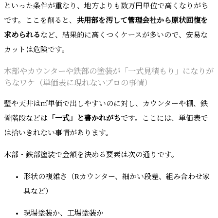
といった条件が重なり、地方よりも数万円単位で高くなりがち
です。ここを削ると、
共用部を汚して管理会社から原状回復を
求められる
など、結果的に高くつくケースが多いので、安易な
カットは危険です。
木部やカウンターや鉄部の塗装が「一式見積もり」になりが
ちなワケ（単価表に現れないプロの事情）
壁や天井は㎡単価で出しやすいのに対し、カウンターや棚、鉄
骨階段などは
「一式」と書かれがち
です。ここには、単価表で
は拾いきれない事情があります。
木部・鉄部塗装で金額を決める要素は次の通りです。
形状の複雑さ（Rカウンター、細かい段差、組み合わせ家
具など）
現場塗装か、工場塗装か