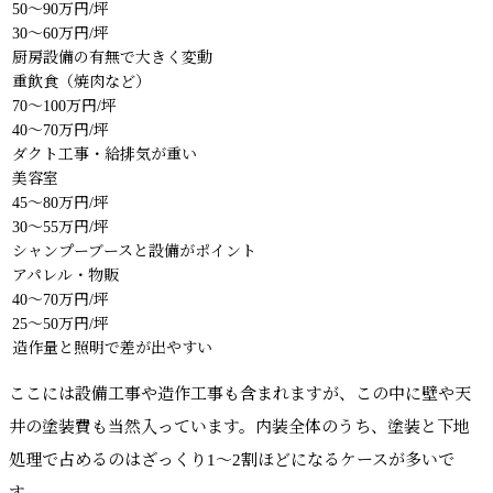
50〜90万円/坪
30〜60万円/坪
厨房設備の有無で大きく変動
重飲食（焼肉など）
70〜100万円/坪
40〜70万円/坪
ダクト工事・給排気が重い
美容室
45〜80万円/坪
30〜55万円/坪
シャンプーブースと設備がポイント
アパレル・物販
40〜70万円/坪
25〜50万円/坪
造作量と照明で差が出やすい
ここには設備工事や造作工事も含まれますが、この中に壁や天
井の塗装費も当然入っています。内装全体のうち、塗装と下地
処理で占めるのはざっくり1〜2割ほどになるケースが多いで