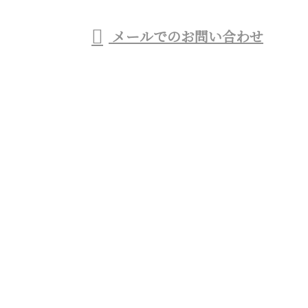
メールでのお問い合わせ
般塗装工事業者をお探しなら東京都杉並区のTO・ラ
イズ株式会社へ
ホーム
業務案内
施工実績
協力会社募集
会社概要
ブログ
お問い合わせ
サイトマップ
商業施設のシャビー加工など特殊塗装・一般塗装工事
業者をお探しなら東京都杉並区のTO・ライズ株式会