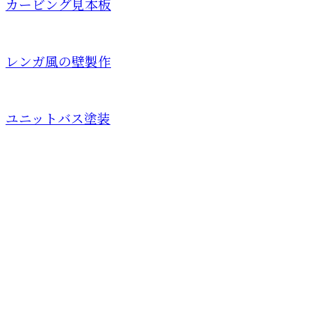
カービング見本板
レンガ風の壁製作
ユニットバス塗装
お問い合わせ
お電話でのお問い合わせ
03-6459-0826
商業施設のシャビー加
工など特殊塗装・一
受付／9：00～18：00