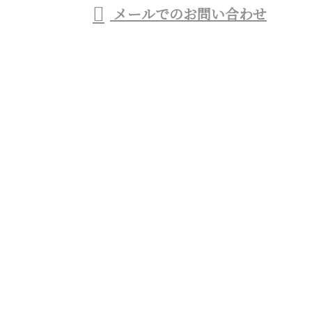
メールでのお問い合わせ
般塗装工事業者をお探しなら東京都杉並区のTO・ラ
イズ株式会社へ
ホーム
業務案内
施工実績
協力会社募集
会社概要
ブログ
お問い合わせ
サイトマップ
商業施設のシャビー加工など特殊塗装・一般塗装工事
業者をお探しなら東京都杉並区のTO・ライズ株式会
社へ