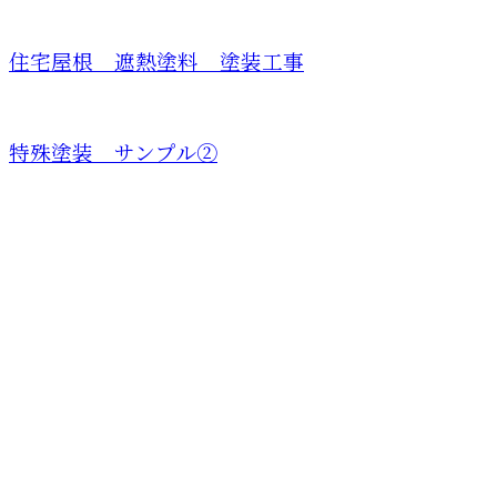
住宅屋根 遮熱塗料 塗装工事
特殊塗装 サンプル②
お問い合わせ
お電話でのお問い合わせ
03-6459-0826
商業施設のシャビー加
工など特殊塗装・一
受付／9：00～18：00