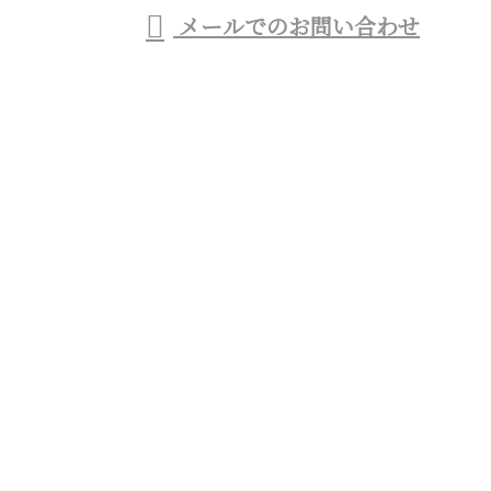
メールでのお問い合わせ
般塗装工事業者をお探しなら東京都杉並区のTO・ラ
イズ株式会社へ
ホーム
業務案内
施工実績
協力会社募集
会社概要
ブログ
お問い合わせ
サイトマップ
商業施設のシャビー加工など特殊塗装・一般塗装工事
業者をお探しなら東京都杉並区のTO・ライズ株式会
社へ