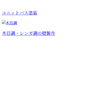
ユニットバス塗装
木目調・レンガ調の壁製作
お問い合わせ
お電話でのお問い合わせ
03-6459-0826
商業施設のシャビー加
工など特殊塗装・一
受付／9：00～18：00