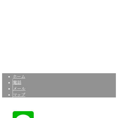
〒166-0002
東京都杉並区高円寺北2-21-4 Kビル3F
Googleマップで確認する
TEL：03-6459-0826 FAX：03-6459-0877
一般・特殊塗装工事は東京都のTO・ライズ株式会社にお任
Copyright © 商業施設のシャビー加工など特殊塗装・一般塗装工事業者を
お探しなら東京都杉並区のTO・ライズ株式会社へ. All rights reserved.
ホーム
電話
メール
マップ