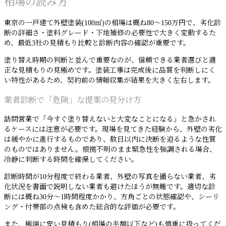
相場の読み方
東京の一戸建て外壁塗装(100㎡)の相場は概ね80〜150万円で、劣化診
断の詳細さ・塗料グレード・下地補修の必要性で大きく変動するた
め、最低3社の見積もり比較と診断内容の確認が重要です。
塗り替え時期の判断と並んで重要なのが、信頼できる業者選びと適
正な見積もりの見極めです。塗装工事は完成後に品質を判断しにく
い特性があるため、契約前の情報収集が結果を大きく左右します。
業者診断で「危険」な提案の見分け方
訪問営業で「今すぐ塗り替えないと大変なことになる」と急かされ
るケースには注意が必要です。現場を見てきた経験から、外壁の劣化
は緩やかに進行するものであり、数日以内に決断を迫るような性質
のものではありません。根拠不明のまま緊急性を強調される場合、
冷静に判断する時間を確保してください。
診断時間が10分程度で終わる業者、外壁の写真を撮らない業者、劣
化状況を書面で説明しない業者も避けたほうが無難です。適切な診
断には概ね30分〜1時間程度かかり、方角ごとの状態確認や、シーリ
ング・付帯部の点検も含めた総合的な評価が必要です。
また、極端に安い見積もり(相場の半額以下など)も慎重に扱ってくだ