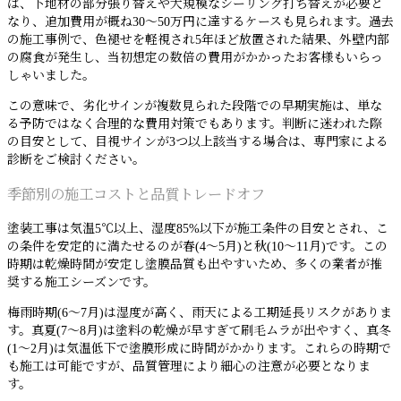
は、下地材の部分張り替えや大規模なシーリング打ち替えが必要と
なり、追加費用が概ね30〜50万円に達するケースも見られます。過去
の施工事例で、色褪せを軽視され5年ほど放置された結果、外壁内部
の腐食が発生し、当初想定の数倍の費用がかかったお客様もいらっ
しゃいました。
この意味で、劣化サインが複数見られた段階での早期実施は、単な
る予防ではなく合理的な費用対策でもあります。判断に迷われた際
の目安として、目視サインが3つ以上該当する場合は、専門家による
診断をご検討ください。
季節別の施工コストと品質トレードオフ
塗装工事は気温5℃以上、湿度85%以下が施工条件の目安とされ、こ
の条件を安定的に満たせるのが春(4〜5月)と秋(10〜11月)です。この
時期は乾燥時間が安定し塗膜品質も出やすいため、多くの業者が推
奨する施工シーズンです。
梅雨時期(6〜7月)は湿度が高く、雨天による工期延長リスクがありま
す。真夏(7〜8月)は塗料の乾燥が早すぎて刷毛ムラが出やすく、真冬
(1〜2月)は気温低下で塗膜形成に時間がかかります。これらの時期で
も施工は可能ですが、品質管理により細心の注意が必要となりま
す。