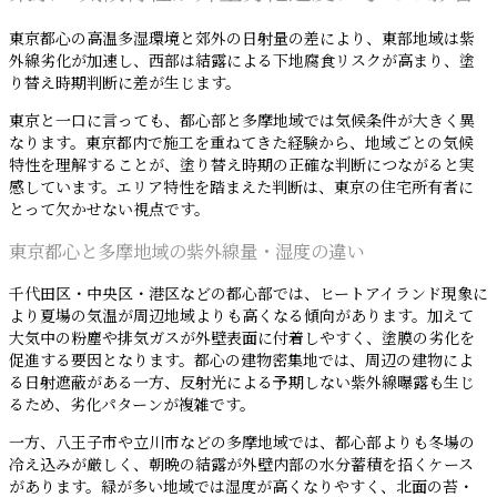
東京都心の高温多湿環境と郊外の日射量の差により、東部地域は紫
外線劣化が加速し、西部は結露による下地腐食リスクが高まり、塗
り替え時期判断に差が生じます。
東京と一口に言っても、都心部と多摩地域では気候条件が大きく異
なります。東京都内で施工を重ねてきた経験から、地域ごとの気候
特性を理解することが、塗り替え時期の正確な判断につながると実
感しています。エリア特性を踏まえた判断は、東京の住宅所有者に
とって欠かせない視点です。
東京都心と多摩地域の紫外線量・湿度の違い
千代田区・中央区・港区などの都心部では、ヒートアイランド現象に
より夏場の気温が周辺地域よりも高くなる傾向があります。加えて
大気中の粉塵や排気ガスが外壁表面に付着しやすく、塗膜の劣化を
促進する要因となります。都心の建物密集地では、周辺の建物によ
る日射遮蔽がある一方、反射光による予期しない紫外線曝露も生じ
るため、劣化パターンが複雑です。
一方、八王子市や立川市などの多摩地域では、都心部よりも冬場の
冷え込みが厳しく、朝晩の結露が外壁内部の水分蓄積を招くケース
があります。緑が多い地域では湿度が高くなりやすく、北面の苔・