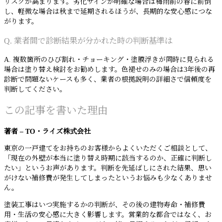
リスクが高まります。劣化サインが明確な場合は梅雨前の春に前倒
し、軽微な場合は秋まで延期されるほうが、長期的な安心感につな
がります。
Q. 業者間で診断結果が分かれた時の判断基準は
A. 複数箇所のひび割れ・チョーキング・塗膜浮きが同時に見られる
場合は塗り替え検討をお勧めします。色褪せのみの場合は3年後の再
診断で問題ないケースも多く、業者の根拠説明の詳細さで信頼度を
判断してください。
この記事を書いた理由
著者 – TO・ライズ株式会社
東京の一戸建てをお持ちのお客様からよくいただくご相談として、
「現在の外壁が本当に塗り替え時期に該当するのか、正確に判断し
たい」というお声があります。判断を先延ばしにされた結果、思い
がけない補修費が発生してしまったというお悩みも少なくありませ
ん。
塗装工事はいつ実施するかの判断が、その後の建物寿命・補修費
用・生活の安心感に大きく影響します。営業的な都合ではなく、お