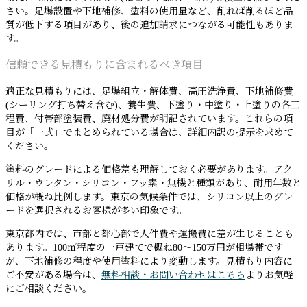
さい。足場設置や下地補修、塗料の使用量など、削れば削るほど品
質が低下する項目があり、後の追加請求につながる可能性もありま
す。
信頼できる見積もりに含まれるべき項目
適正な見積もりには、足場組立・解体費、高圧洗浄費、下地補修費
(シーリング打ち替え含む)、養生費、下塗り・中塗り・上塗りの各工
程費、付帯部塗装費、廃材処分費が明記されています。これらの項
目が「一式」でまとめられている場合は、詳細内訳の提示を求めて
ください。
塗料のグレードによる価格差も理解しておく必要があります。アク
リル・ウレタン・シリコン・フッ素・無機と種類があり、耐用年数と
価格が概ね比例します。東京の気候条件では、シリコン以上のグレ
ードを選択されるお客様が多い印象です。
東京都内では、市部と都心部で人件費や運搬費に差が生じることも
あります。100㎡程度の一戸建てで概ね80〜150万円が相場帯です
が、下地補修の程度や使用塗料により変動します。見積もり内容に
ご不安がある場合は、
無料相談・お問い合わせはこちら
よりお気軽
にご相談ください。