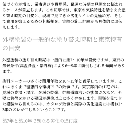
気づく方が増え、業者選びや費用感、最適な時期の見極めに悩まれ
るケースが目立ちます。この記事では、東京の気候特性を踏まえた塗
り替え時期の目安と、現場で見てきた劣化サインの見極め方、そし
て費用を抑えるための判断軸を、実際の施工経験から具体的にお伝
えします。
外壁塗装の一般的な塗り替え時期と東京特有
の目安
外壁塗装の塗り替え時期は一般的に築7〜10年が目安ですが、東京の
気候条件(高温多湿・紫外線)により6〜9年に前倒しされる傾向があり
ます。
塗料メーカーの多くは耐用年数を10〜15年と表示していますが、こ
れはあくまで理想的な環境下での数値です。東京都内の住宅では、
夏場の高温・湿度、冬場の乾燥、幹線道路沿いの排気ガスなど、外
壁に負荷をかける要因が想像以上に多く存在します。現場を見てき
た経験から言えるのは、カタログ数値と実際の劣化速度には概ね2〜
3年のズレが生じるということです。
築7年と築10年で異なる劣化の進行度