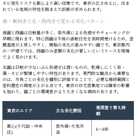
カビ発生リスクも都心より高い印象です。東京の広さゆえに、住ま
れている地域の特性を踏まえた診断が求められます。
南・東向きと北・西向きで変わる劣化パターン
南面と西面は日射量が多く、紫外線による色褪せやチョーキングが
早期に現れます。特に西面は午後の直射日光を長時間受けるため、塗
膜温度が上昇しやすく、樹脂の劣化が進みやすい面です。東京都内
の一戸建てでは、西面のみ塗膜の劣化が著しいというケースを現場
でよく見かけます。
北面は日射が少ないぶん色褪せは遅いものの、乾燥しにくく苔・
藻・カビが繁殖しやすい特性があります。専門的な観点から重要な
のは、方角ごとの劣化を個別に評価することで、必要な補修範囲と
塗料選定の精度が上がる点です。東京の住宅密集地では隣家の影響
も加わり、面ごとの環境差がより大きくなる傾向があります。
推奨塗り替え時
東京のエリア
主な劣化要因
期
都心(千代田・中央
紫外線+大気汚
6〜8年
区)
染