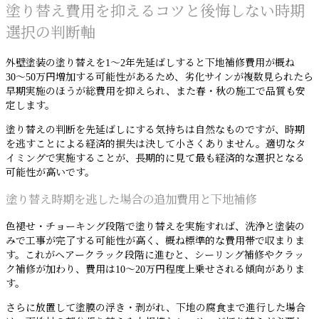
塗り替え費用を抑えるコツと後悔しない時期
選択の判断軸
外壁塗装の塗り替えを1〜2年先延ばしすると下地補修費用が概ね
30〜50万円増加する可能性があるため、劣化サインが複数見られたら
早期実施のほうが総費用を抑えられ、また春・秋の施工で品質も安
定します。
塗り替えの判断を先延ばしにする気持ちは自然なものですが、時期
を逃すことによる経済的損失は決して小さくありません。適切なタ
イミングで実施することが、長期的に見て最も経済的な選択となる
可能性が高いです。
塗り替え時期を逃した場合の追加費用と下地補修
色褪せ・チョーキング段階で塗り替えを実施すれば、洗浄と塗装の
みで工事が完了する可能性が高く、概ね標準的な費用帯で収まりま
す。これがヘアークラック段階に進むと、シーリング補修やクラッ
ク補修が加わり、費用は10〜20万円程度上乗せされる傾向がありま
す。
さらに放置して塗膜の浮き・剥がれ、下地の腐食まで進行した場合