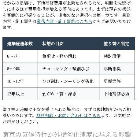
でからの塗装は、下地補修費用が上乗せされるため、判断を先延ば
しにするほど費用負担が増える傾向にあります。まずは現在の状態
を客観的に把握することが、後悔のない選択への第一歩です。業務
内容・施工事例は
業務内容・施工事例はこちら
からご確認いただけ
ます。
建築経過年数
状態の目安
塗り替え判定
6〜7年
色褪せ・軽い汚れ
検討段階
8〜9年
チョーキング・微細ひび
診断推奨
10〜12年
ひび割れ・シーリング劣化
早期実施
13年以上
剥がれ・苔・浮き
下地補修必須
塗り替え時期に不安を感じられた場合は、まずは現地診断からご相
談いただけます。
無料相談・お問い合わせはこちら
より、お気軽に
お声がけください。
東京の気候特性が外壁劣化速度に与える影響