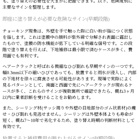
も、塗り替えの必要性を大まかに把握できます。以下、危険度別に
主要なサインを整理します。
即座に塗り替えが必要な危険なサイン(早期段階)
チョーキング現象は、外壁を手で触った際に白い粉が指につく状態
を指します。これは塗膜中の顔料が紫外線で分解され表面に露出し
たもので、塗膜の防水機能が低下している明確な信号です。この段
階で塗り替えを行えば、下地補修は最小限で済むケースが多く、費
用面でも有利です。
ヘアークラックと呼ばれる微細なひび割れも早期サインの一つです。
幅0.3mm以下の細いひびであっても、放置すると雨水が浸入し、内部
の下地材を徐々に腐食させる可能性があります。現場で実際によく
見るパターンとして、南面と西面で先にヘアークラックが現れるケ
ースが多く、これらのサインが複数箇所で確認できたら、概ね3ヶ月
以内に業者診断を受けることをお勧めします。
また、シーリング材(サッシ周りや外壁の目地部分のゴム状素材)の痩
せ・ひび割れも見逃せません。シーリングは外壁本体よりも寿命が
短く、概ね7〜10年で劣化するため、塗り替え時期の判断材料として
有効です。
放置すると補修費用が跳ね上がるサイン(中期段階)