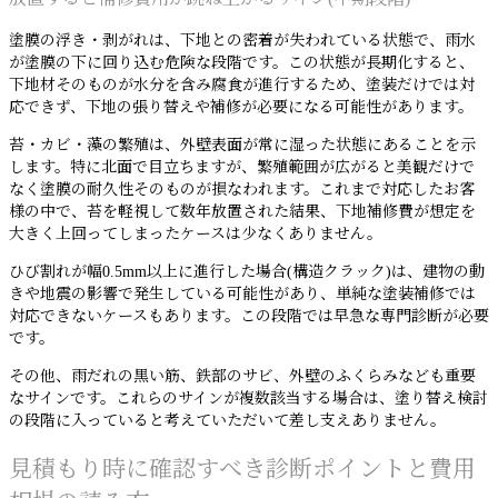
塗膜の浮き・剥がれは、下地との密着が失われている状態で、雨水
が塗膜の下に回り込む危険な段階です。この状態が長期化すると、
下地材そのものが水分を含み腐食が進行するため、塗装だけでは対
応できず、下地の張り替えや補修が必要になる可能性があります。
苔・カビ・藻の繁殖は、外壁表面が常に湿った状態にあることを示
します。特に北面で目立ちますが、繁殖範囲が広がると美観だけで
なく塗膜の耐久性そのものが損なわれます。これまで対応したお客
様の中で、苔を軽視して数年放置された結果、下地補修費が想定を
大きく上回ってしまったケースは少なくありません。
ひび割れが幅0.5mm以上に進行した場合(構造クラック)は、建物の動
きや地震の影響で発生している可能性があり、単純な塗装補修では
対応できないケースもあります。この段階では早急な専門診断が必要
です。
その他、雨だれの黒い筋、鉄部のサビ、外壁のふくらみなども重要
なサインです。これらのサインが複数該当する場合は、塗り替え検討
の段階に入っていると考えていただいて差し支えありません。
見積もり時に確認すべき診断ポイントと費用