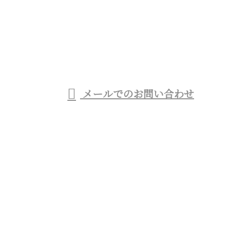
03-6459-0826
商業施設のシャビー加
工など特殊塗装・一
受付／9：00～18：00
メールでのお問い合わせ
般塗装工事業者をお探しなら東京都杉並区のTO・ラ
イズ株式会社へ
ホーム
業務案内
施工実績
協力会社募集
会社概要