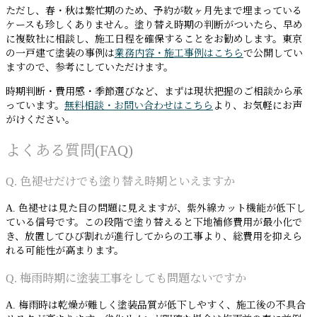
ただし、春・秋は繁忙期のため、予約が数ヶ月先まで埋まっている
ケースも珍しくありません。塗り替え時期の判断がついたら、早め
に複数社に相談し、施工日程を確保することをお勧めします。東京
の一戸建て塗装の事例は
業務内容・施工事例はこちら
で公開してい
ますので、参考にしていただけます。
時期判断・費用感・季節選びなど、まずは現状把握のご相談から承
っています。
無料相談・お問い合わせはこちら
より、お気軽にお声
がけください。
よくある質問(FAQ)
Q. 色褪せだけでも塗り替え時期といえますか
A. 色褪せは見た目の問題に見えますが、紫外線カット機能が低下し
ている信号です。この段階で塗り替えると下地補修費用が最小化で
き、放置してひび割れが進行してからの工事より、総費用を抑えら
れる可能性が高まります。
Q. 梅雨時期に塗装工事をしても問題ないですか
A. 梅雨時は乾燥が難しく塗装品質が低下しやすく、施工後の不具合