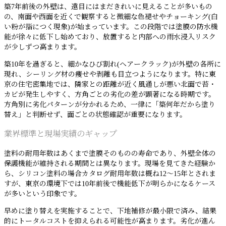
築7年前後の外壁は、遠目にはまだきれいに見えることが多いもの
の、南面や西面を近くで観察すると微細な色褪せやチョーキング(白
い粉が指につく現象)が始まっています。この段階では塗膜の防水機
能が徐々に低下し始めており、放置すると内部への雨水浸入リスク
が少しずつ高まります。
築10年を過ぎると、細かなひび割れ(ヘアークラック)が外壁の各所に
現れ、シーリング材の痩せや剥離も目立つようになります。特に東
京の住宅密集地では、隣家との距離が近く風通しが悪い北面で苔・
カビが発生しやすく、方角ごとの劣化の差が顕著になる時期です。
方角別に劣化パターンが分かれるため、一律に「築何年だから塗り
替え」と判断せず、面ごとの状態確認が重要になります。
業界標準と現場実績のギャップ
塗料の耐用年数はあくまで塗膜そのものの寿命であり、外壁全体の
保護機能が維持される期間とは異なります。現場を見てきた経験か
ら、シリコン塗料の場合カタログ耐用年数は概ね12〜15年とされま
すが、東京の環境下では10年前後で機能低下が明らかになるケース
が多いという印象です。
早めに塗り替えを実施することで、下地補修が最小限で済み、結果
的にトータルコストを抑えられる可能性が高まります。劣化が進ん