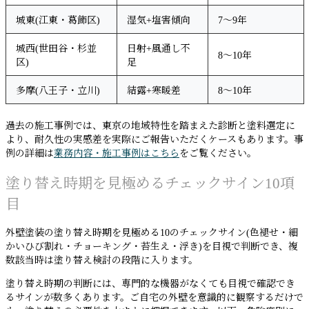
城東(江東・葛飾区)
湿気+塩害傾向
7〜9年
城西(世田谷・杉並
日射+風通し不
8〜10年
区)
足
多摩(八王子・立川)
結露+寒暖差
8〜10年
過去の施工事例では、東京の地域特性を踏まえた診断と塗料選定に
より、耐久性の実感差を実際にご報告いただくケースもあります。事
例の詳細は
業務内容・施工事例はこちら
をご覧ください。
塗り替え時期を見極めるチェックサイン10項
目
外壁塗装の塗り替え時期を見極める10のチェックサイン(色褪せ・細
かいひび割れ・チョーキング・苔生え・浮き)を目視で判断でき、複
数該当時は塗り替え検討の段階に入ります。
塗り替え時期の判断には、専門的な機器がなくても目視で確認でき
るサインが数多くあります。ご自宅の外壁を意識的に観察するだけで