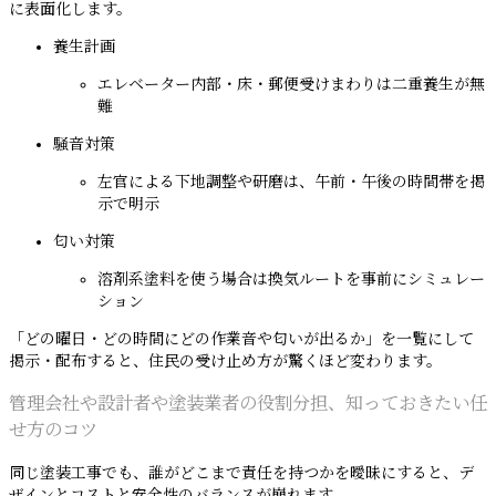
に表面化します。
養生計画
エレベーター内部・床・郵便受けまわりは二重養生が無
難
騒音対策
左官による下地調整や研磨は、午前・午後の時間帯を掲
示で明示
匂い対策
溶剤系塗料を使う場合は換気ルートを事前にシミュレー
ション
「どの曜日・どの時間にどの作業音や匂いが出るか」を一覧にして
掲示・配布すると、住民の受け止め方が驚くほど変わります。
管理会社や設計者や塗装業者の役割分担、知っておきたい任
せ方のコツ
同じ塗装工事でも、誰がどこまで責任を持つかを曖昧にすると、デ
ザインとコストと安全性のバランスが崩れます。