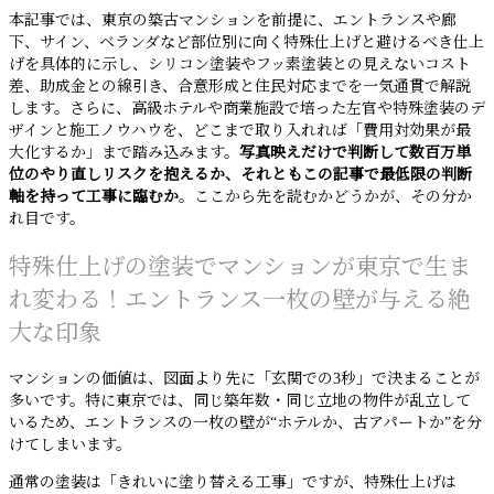
本記事では、東京の築古マンションを前提に、エントランスや廊
下、サイン、ベランダなど部位別に向く特殊仕上げと避けるべき仕上
げを具体的に示し、シリコン塗装やフッ素塗装との見えないコスト
差、助成金との線引き、合意形成と住民対応までを一気通貫で解説
します。さらに、高級ホテルや商業施設で培った左官や特殊塗装のデ
ザインと施工ノウハウを、どこまで取り入れれば「費用対効果が最
大化するか」まで踏み込みます。
写真映えだけで判断して数百万単
位のやり直しリスクを抱えるか、それともこの記事で最低限の判断
軸を持って工事に臨むか
。ここから先を読むかどうかが、その分か
れ目です。
特殊仕上げの塗装でマンションが東京で生ま
れ変わる！エントランス一枚の壁が与える絶
大な印象
マンションの価値は、図面より先に「玄関での3秒」で決まることが
多いです。特に東京では、同じ築年数・同じ立地の物件が乱立して
いるため、エントランスの一枚の壁が“ホテルか、古アパートか”を分
けてしまいます。
通常の塗装は「きれいに塗り替える工事」ですが、特殊仕上げは