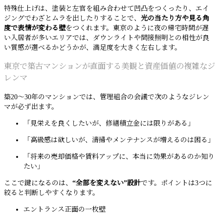
特殊仕上げは、塗装と左官を組み合わせて凹凸をつくったり、エイ
ジングでわざとムラを出したりすることで、
光の当たり方や見る角
度で表情が変わる壁
をつくれます。東京のように夜の帰宅時間が遅
い入居者が多いエリアでは、ダウンライトや間接照明との相性が良
い質感が選べるかどうかが、満足度を大きく左右します。
東京で築古マンションが直面する美観と資産価値の複雑なジ
レンマ
築20〜30年のマンションでは、管理組合の会議で次のようなジレン
マが必ず出ます。
「見栄えを良くしたいが、修繕積立金には限りがある」
「高級感は欲しいが、清掃やメンテナンスが増えるのは困る」
「将来の売却価格や賃料アップに、本当に効果があるのか知り
たい」
ここで鍵になるのは、
“全部を変えない”設計
です。ポイントは3つに
絞ると判断しやすくなります。
エントランス正面の一枚壁