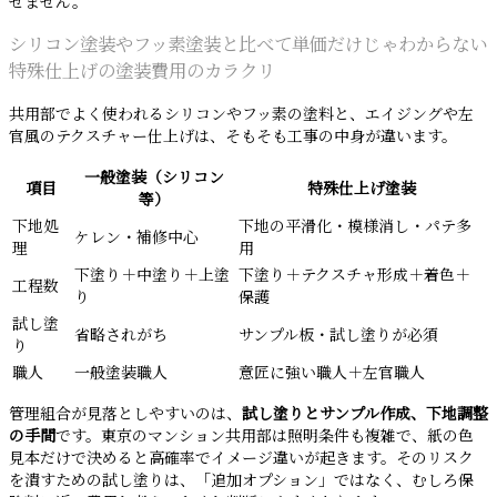
せません。
シリコン塗装やフッ素塗装と比べて単価だけじゃわからない
特殊仕上げの塗装費用のカラクリ
共用部でよく使われるシリコンやフッ素の塗料と、エイジングや左
官風のテクスチャー仕上げは、そもそも工事の中身が違います。
一般塗装（シリコン
項目
特殊仕上げ塗装
等）
下地処
下地の平滑化・模様消し・パテ多
ケレン・補修中心
理
用
下塗り＋中塗り＋上塗
下塗り＋テクスチャ形成＋着色＋
工程数
り
保護
試し塗
省略されがち
サンプル板・試し塗りが必須
り
職人
一般塗装職人
意匠に強い職人＋左官職人
管理組合が見落としやすいのは、
試し塗りとサンプル作成、下地調整
の手間
です。東京のマンション共用部は照明条件も複雑で、紙の色
見本だけで決めると高確率でイメージ違いが起きます。そのリスク
を潰すための試し塗りは、「追加オプション」ではなく、むしろ保