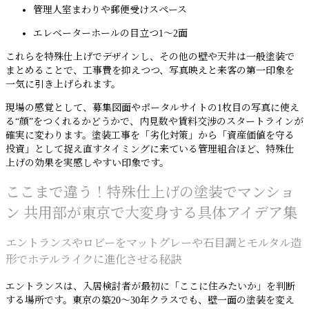
管理人室まわりや郵便受けスペース
エレベーターホールの目立つ1〜2面
これらを特殊仕上げでデザインし、その他の壁や天井は一般塗装で
まとめることで、工事費を抑えつつ、写真映えと来客の第一印象を
一気に引き上げられます。
現場の感覚として、募集図面やポータルサイトの1枚目の写真に使え
る“顔”をつくれるかどうかで、内見数や賃料交渉のスタートラインが
確実に変わります。塗装工事を「劣化対策」から「資産価値を守る
投資」として捉え直すタイミングに来ている管理組合ほど、特殊仕
上げの効果を実感しやすい印象です。
ここまで違う！特殊仕上げの塗装でマンショ
ン 共用部が東京で大変身する具体アイデア集
エントランスやロビーをマットグレーや石目調とモルタル造
形でホテルライクに進化させる秘訣
エントランスは、入居検討者が最初に「ここに住みたいか」を判断
する場所です。東京の築20〜30年クラスでも、壁一面の塗装を変え