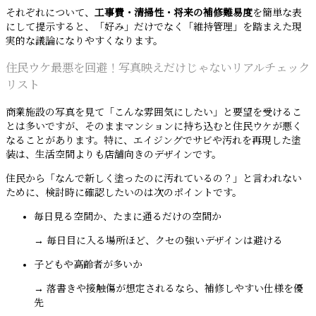
それぞれについて、
工事費・清掃性・将来の補修難易度
を簡単な表
にして提示すると、「好み」だけでなく「維持管理」を踏まえた現
実的な議論になりやすくなります。
住民ウケ最悪を回避！写真映えだけじゃないリアルチェック
リスト
商業施設の写真を見て「こんな雰囲気にしたい」と要望を受けるこ
とは多いですが、そのままマンションに持ち込むと住民ウケが悪く
なることがあります。特に、エイジングでサビや汚れを再現した塗
装は、生活空間よりも店舗向きのデザインです。
住民から「なんで新しく塗ったのに汚れているの？」と言われない
ために、検討時に確認したいのは次のポイントです。
毎日見る空間か、たまに通るだけの空間か
→ 毎日目に入る場所ほど、クセの強いデザインは避ける
子どもや高齢者が多いか
→ 落書きや接触傷が想定されるなら、補修しやすい仕様を優
先