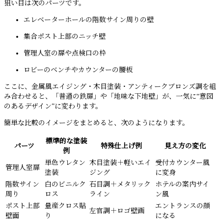
狙い目は次のパーツです。
エレベーターホールの階数サイン周りの壁
集合ポスト上部のニッチ壁
管理人室の扉や点検口の枠
ロビーのベンチやカウンターの腰板
ここに、金属風エイジング・木目塗装・アンティークブロンズ調を組
み合わせると、「普通の鉄扉」や「地味な下地壁」が、一気に“意図
のあるデザイン”に変わります。
簡単な比較のイメージをまとめると、次のようになります。
標準的な塗装
パーツ
特殊仕上げ例
見え方の変化
例
単色ウレタン
木目塗装＋軽いエイ
受付カウンター風
管理人室扉
塗装
ジング
に変身
階数サイン
白のビニルク
石目調＋メタリック
ホテルの案内サイ
周り
ロス
ライン
ン風
ポスト上部
量産クロス貼
エントランスの顔
左官調＋ロゴ壁画
壁面
り
になる