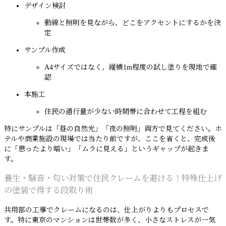
デザイン検討
動線と照明を見ながら、どこをアクセントにするかを決
定
サンプル作成
A4サイズではなく、縦横1m程度の試し塗りを現地で確
認
本施工
住民の通行量が少ない時間帯に合わせて工程を組む
特にサンプルは「昼の自然光」「夜の照明」両方で見てください。ホ
テルや商業施設の現場では当たり前ですが、ここを省くと、完成後
に「思ったより暗い」「ムラに見える」というギャップが起きま
す。
養生・騒音・匂い対策で住民クレームを避ける！特殊仕上げ
の塗装で得する段取り術
共用部の工事でクレームになるのは、仕上がりよりもプロセスで
す。特に東京のマンションは世帯数が多く、小さなストレスが一気