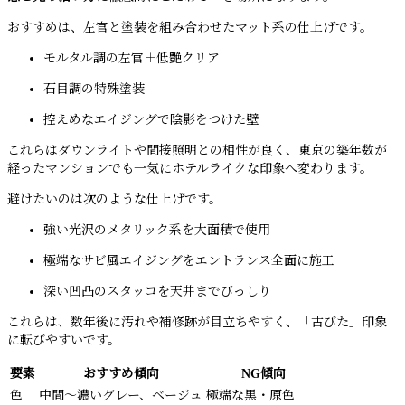
おすすめは、左官と塗装を組み合わせたマット系の仕上げです。
モルタル調の左官＋低艶クリア
石目調の特殊塗装
控えめなエイジングで陰影をつけた壁
これらはダウンライトや間接照明との相性が良く、東京の築年数が
経ったマンションでも一気にホテルライクな印象へ変わります。
避けたいのは次のような仕上げです。
強い光沢のメタリック系を大面積で使用
極端なサビ風エイジングをエントランス全面に施工
深い凹凸のスタッコを天井までびっしり
これらは、数年後に汚れや補修跡が目立ちやすく、「古びた」印象
に転びやすいです。
要素
おすすめ傾向
NG傾向
色
中間〜濃いグレー、ベージュ
極端な黒・原色