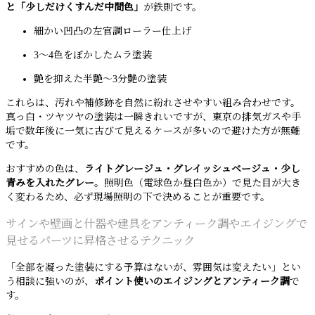
と「少しだけくすんだ中間色」
が鉄則です。
細かい凹凸の左官調ローラー仕上げ
3〜4色をぼかしたムラ塗装
艶を抑えた半艶〜3分艶の塗装
これらは、汚れや補修跡を自然に紛れさせやすい組み合わせです。
真っ白・ツヤツヤの塗装は一瞬きれいですが、東京の排気ガスや手
垢で数年後に一気に古びて見えるケースが多いので避けた方が無難
です。
おすすめの色は、
ライトグレージュ・グレイッシュベージュ・少し
青みを入れたグレー
。照明色（電球色か昼白色か）で見た目が大き
く変わるため、必ず現場照明の下で決めることが重要です。
サインや壁画と什器や建具をアンティーク調やエイジングで
見せるパーツに昇格させるテクニック
「全部を凝った塗装にする予算はないが、雰囲気は変えたい」とい
う相談に強いのが、
ポイント使いのエイジングとアンティーク調
で
す。