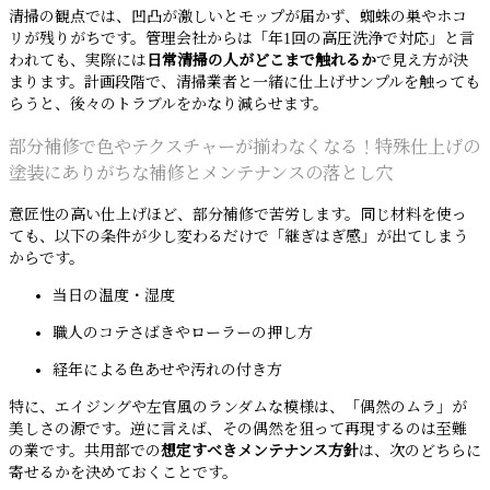
清掃の観点では、凹凸が激しいとモップが届かず、蜘蛛の巣やホコ
リが残りがちです。管理会社からは「年1回の高圧洗浄で対応」と言
われても、実際には
日常清掃の人がどこまで触れるか
で見え方が決
まります。計画段階で、清掃業者と一緒に仕上げサンプルを触っても
らうと、後々のトラブルをかなり減らせます。
部分補修で色やテクスチャーが揃わなくなる！特殊仕上げの
塗装にありがちな補修とメンテナンスの落とし穴
意匠性の高い仕上げほど、部分補修で苦労します。同じ材料を使っ
ても、以下の条件が少し変わるだけで「継ぎはぎ感」が出てしまう
からです。
当日の温度・湿度
職人のコテさばきやローラーの押し方
経年による色あせや汚れの付き方
特に、エイジングや左官風のランダムな模様は、「偶然のムラ」が
美しさの源です。逆に言えば、その偶然を狙って再現するのは至難
の業です。共用部での
想定すべきメンテナンス方針
は、次のどちらに
寄せるかを決めておくことです。