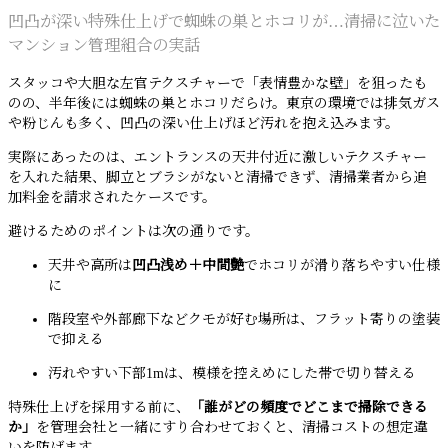
凹凸が深い特殊仕上げで蜘蛛の巣とホコリが…清掃に泣いた
マンション管理組合の実話
スタッコや大胆な左官テクスチャーで「表情豊かな壁」を狙ったも
のの、半年後には蜘蛛の巣とホコリだらけ。東京の環境では排気ガス
や粉じんも多く、凹凸の深い仕上げほど汚れを抱え込みます。
実際にあったのは、エントランスの天井付近に激しいテクスチャー
を入れた結果、脚立とブラシがないと清掃できず、清掃業者から追
加料金を請求されたケースです。
避けるためのポイントは次の通りです。
天井や高所は
凹凸浅め＋中間艶
でホコリが滑り落ちやすい仕様
に
階段室や外部廊下などクモが好む場所は、フラット寄りの塗装
で抑える
汚れやすい下部1mは、模様を控えめにした帯で切り替える
特殊仕上げを採用する前に、
「誰がどの頻度でどこまで掃除できる
か」
を管理会社と一緒にすり合わせておくと、清掃コストの想定違
いを防げます。