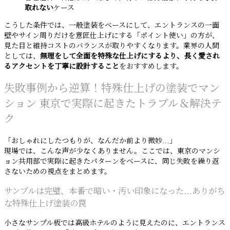
取れない
ケース
こうした条件では、一般塗装をベースにして、エントランスの一面
壁やサイン周りだけを意匠仕上げにする「ポイント使い」の方が、
見た目と維持コストのバランスが取りやすくなります。業界の人間
としては、
無理をして全面を特殊な仕上げにするより、長く愛され
るアクセントを丁寧に設計すること
をおすすめします。
失敗事例から逆算！特殊仕上げの塗装でマン
ション 東京で実際に起きたトラブル＆解決テ
ク
「おしゃれにしたつもりが、なんだか前より微妙…」
現場では、こんな声が少なくありません。ここでは、東京のマンシ
ョン共用部で実際に起きたパターンをベースに、同じ失敗を繰り返
さないための視点をまとめます。
サンプルは完璧、本番で暗い・汚い印象になった…ありがち
な特殊仕上げ塗装の罠
小さなサンプル板では高級ホテルのように見えたのに、エントランス