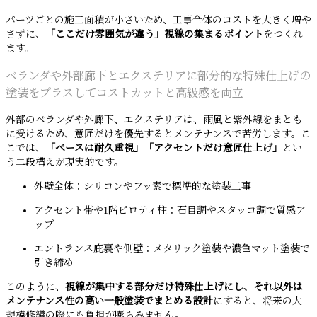
パーツごとの施工面積が小さいため、工事全体のコストを大きく増や
さずに、
「ここだけ雰囲気が違う」視線の集まるポイント
をつくれ
ます。
ベランダや外部廊下とエクステリアに部分的な特殊仕上げの
塗装をプラスしてコストカットと高級感を両立
外部のベランダや外廊下、エクステリアは、雨風と紫外線をまとも
に受けるため、意匠だけを優先するとメンテナンスで苦労します。こ
こでは、
「ベースは耐久重視」「アクセントだけ意匠仕上げ」
とい
う二段構えが現実的です。
外壁全体：シリコンやフッ素で標準的な塗装工事
アクセント帯や1階ピロティ柱：石目調やスタッコ調で質感ア
ップ
エントランス庇裏や側壁：メタリック塗装や濃色マット塗装で
引き締め
このように、
視線が集中する部分だけ特殊仕上げにし、それ以外は
メンテナンス性の高い一般塗装でまとめる設計
にすると、将来の大
規模修繕の際にも負担が膨らみません。