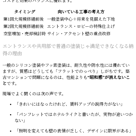
コストと効果のバランスに優れます。
タイミング
向いている工事の考え方
第1回大規模修繕前後
一般塗装中心＋将来を見据えた下地
第2回大規模修繕前後
エントランス・ロビーの特殊仕上げ
空室増加・売却検討時
サイン・アクセント壁の重点改修
エントランスや共用部で普通の塗装じゃ満足できなくなる納
得の理由
一般のシリコン塗装やフッ素塗装は、耐久性や防水性には優れてい
ますが、質感はどうしても「フラットでのっぺり」しがちです。築
古マンションで問題になるのは、性能よりも
“昭和感”が消えないこ
と
です。
現場でよく聞くのは次の声です。
「きれいにはなったけれど、賃料アップの説得力がない」
「パンフレットではホテルライクと書いたが、実物が追いつか
ない」
「照明を変えても壁の表情が乏しく、デザインに限界がある」