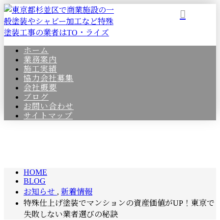
ホーム
業務案内
施工実績
協力会社募集
会社概要
ブログ
お問い合わせ
サイトマップ
BLOG
HOME
BLOG
お知らせ
,
新着情報
特殊仕上げ塗装でマンションの資産価値がUP！東京で
失敗しない業者選びの秘訣