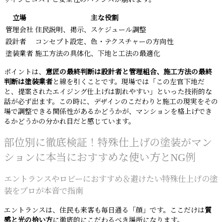
立場
主な役割
管理会社
住民説明、掲示、スケジュール調整
設計者
コンセプト設定、色・テクスチャーの方向性
塗装業者
施工方法の具体化、下地と工法の最適化
ポイントは、
意匠の最終判断は設計者と管理組合、施工方法の最終
判断は塗装業者
と線を引くことです。現場では「この左官下地だ
と、提案されたエイジング仕上げは割れやすい」といった技術的な
話が必ず出ます。この時に、デザインのこだわりと施工の現実をその
場で調整できる関係性があるかどうかが、マンションを格上げでき
るかどうかの分かれ目だと感じています。
部位別に徹底検証！特殊仕上げの塗装がマン
ションに本当におすすめな使い方とNG例
エントランスやロビーにおすすめ＆避けたい特殊仕上げの塗
装をプロが本音で指南
エントランスは、住民も来客も毎日通る「顔」です。ここだけは
質
感と光の拾い方
に徹底的にこだわるべき場所になります。