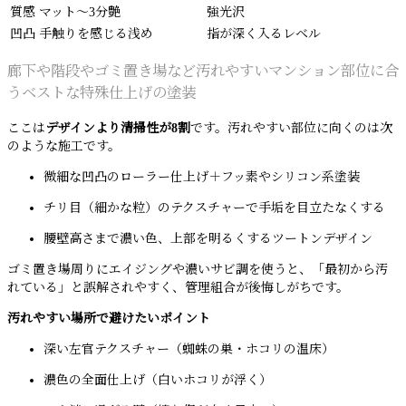
質感
マット〜3分艶
強光沢
凹凸
手触りを感じる浅め
指が深く入るレベル
廊下や階段やゴミ置き場など汚れやすいマンション部位に合
うベストな特殊仕上げの塗装
ここは
デザインより清掃性が8割
です。汚れやすい部位に向くのは次
のような施工です。
微細な凹凸のローラー仕上げ＋フッ素やシリコン系塗装
チリ目（細かな粒）のテクスチャーで手垢を目立たなくする
腰壁高さまで濃い色、上部を明るくするツートンデザイン
ゴミ置き場周りにエイジングや濃いサビ調を使うと、「最初から汚
れている」と誤解されやすく、管理組合が後悔しがちです。
汚れやすい場所で避けたいポイント
深い左官テクスチャー（蜘蛛の巣・ホコリの温床）
濃色の全面仕上げ（白いホコリが浮く）