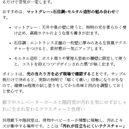
るだけで空気が一変します。
おすすめは、
マットグレー×石目調×モルタル造形の組み合わせ
で
す。
マットグレー：天井や奥の壁に使うと、照明の光を柔らかく受
け止め、高級ホテルのような落ち着きが出ます。
石目調：エントランス正面の一枚壁に厚みのある左官風テクス
チャーをつけると、素材感が一気にアップします。
モルタル造形：ポスト周りや管理人室前の腰壁に限定して使う
と、コストを抑えつつ“デザインされた感”が強く出ます。
ポイントは、
光の当たり方を必ず現場で確認すること
です。サンプル
板だけで決めると、実際の照明で「暗くて重い」印象になりがちな
ので、縦横1m程度の試し塗りをしてから色味と凹凸を調整しておく
と安心です。
廊下やエレベーターホールと階段室が汚れを気にせずおしゃ
れに生まれ変わるテクスチャーと色使い
共用廊下や階段室は、荷物やベビーカーが頻繁に接触し、汚れとキ
ズが集中する場所です。ここは
「汚れが目立ちにくいテクスチャー」