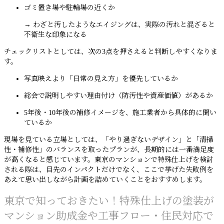
ゴミ置き場や駐輪場の近くか
→ わざと汚したようなエイジングは、実際の汚れと混ざると
不衛生な印象になる
チェックリストとしては、次の3点を押さえると判断しやすくなりま
す。
写真映えより「日常の見え方」を優先しているか
総会で説明しやすい理由付け（防汚性や資産価値）があるか
5年後・10年後の補修イメージを、施工業者から具体的に聞い
ているか
現場を見ている立場としては、「やり過ぎないデザイン」と「清掃
性・補修性」のバランスを取ったプランが、長期的には一番満足度
が高くなると感じています。東京のマンションで特殊仕上げを検討
される際は、目先のインパクトだけでなく、ここで挙げた失敗例を
あえて思い出しながら計画を詰めていくことをおすすめします。
東京で知っておきたい！特殊仕上げの塗装が
マンション助成金や工事フロー・住民対応で