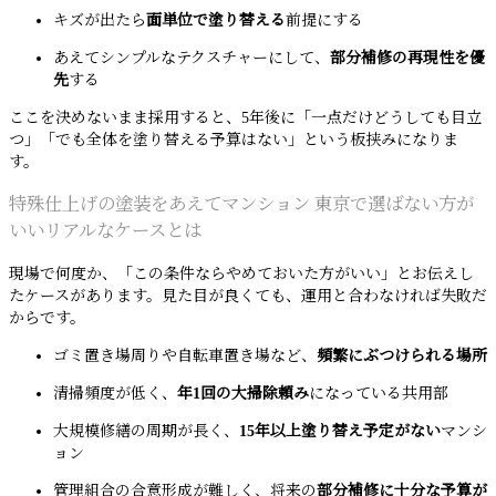
キズが出たら
面単位で塗り替える
前提にする
あえてシンプルなテクスチャーにして、
部分補修の再現性を優
先
する
ここを決めないまま採用すると、5年後に「一点だけどうしても目立
つ」「でも全体を塗り替える予算はない」という板挟みになりま
す。
特殊仕上げの塗装をあえてマンション 東京で選ばない方が
いいリアルなケースとは
現場で何度か、「この条件ならやめておいた方がいい」とお伝えし
たケースがあります。見た目が良くても、運用と合わなければ失敗だ
からです。
ゴミ置き場周りや自転車置き場など、
頻繁にぶつけられる場所
清掃頻度が低く、
年1回の大掃除頼み
になっている共用部
大規模修繕の周期が長く、
15年以上塗り替え予定がない
マンシ
ョン
管理組合の合意形成が難しく、将来の
部分補修に十分な予算が