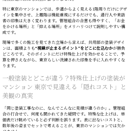
特に東京のマンションでは、歩道からよく見える1階周りだけにデザ
インを集中させ、上層階は機能重視にするだけでも、通行人や来訪
者の印象は大きく変わります。管理組合の合意も得やすく、「お金
をかける場所」と「抑える場所」をメリハリつけて説明しやすい構
成です。
現場で多くの施工を見てきた立場から言えば、共用部の塗装デザイ
ンは、面積よりも
“視線が止まるポイント”をどこに仕込むか
が勝負
どころです。そのポイントにだけ特殊仕上げを効かせることで、予
算を押さえながら、東京らしい洗練された印象を手に入れやすくな
ります。
一般塗装とどこが違う？特殊仕上げの塗装が
マンション 東京で見違える「隠れコスト」と
美観の真実
「同じ塗装工事なのに、なんでこんなに見積が違うのか」。管理組
合の打合せで、何度も聞かれてきた疑問です。特殊な仕上げは、単
価表だけ眺めていると必ず判断を誤ります。表に出ないコストと、
数年後の姿までセットで考えることが、東京のマンションでは欠か