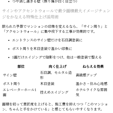
つや消し過ぎる壁（擦り傷が白く目立つ）
サインやアクセントウォールで最少面積最大イメージチェン
ジをかなえる特殊仕上げ活用術
限られた予算でマンションの印象を変えるなら、「サイン周り」と
「アクセントウォール」に集中投下する工事が効果的です。
エントランスのサイン壁だけを石目調塗装に
ポスト周りを木目塗装で温かい印象に
1面だけエイジングで陰影をつけ、他は一般塗装で整える
部位
向く仕上げ
ねらえる効果
石目調、モルタル造
サイン壁
高級感アップ
形
ポスト周り
木目塗装
温かさ・住み心地感
エレベーターホール1
ホテルライクな雰囲
控えめエイジング
面
気
面積を絞って意匠度を上げると、施工費を抑えつつ「このマンショ
ン、ちゃんと手をかけている」と感じてもらいやすくなります。