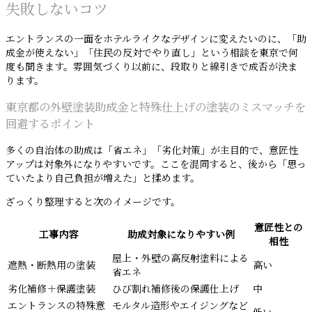
失敗しないコツ
エントランスの一面をホテルライクなデザインに変えたいのに、「助
成金が使えない」「住民の反対でやり直し」という相談を東京で何
度も聞きます。雰囲気づくり以前に、段取りと線引きで成否が決ま
ります。
東京都の外壁塗装助成金と特殊仕上げの塗装のミスマッチを
回避するポイント
多くの自治体の助成は「省エネ」「劣化対策」が主目的で、意匠性
アップは対象外になりやすいです。ここを混同すると、後から「思っ
ていたより自己負担が増えた」と揉めます。
ざっくり整理すると次のイメージです。
意匠性との
工事内容
助成対象になりやすい例
相性
屋上・外壁の高反射塗料による
遮熱・断熱用の塗装
高い
省エネ
劣化補修＋保護塗装
ひび割れ補修後の保護仕上げ
中
エントランスの特殊意
モルタル造形やエイジングなど