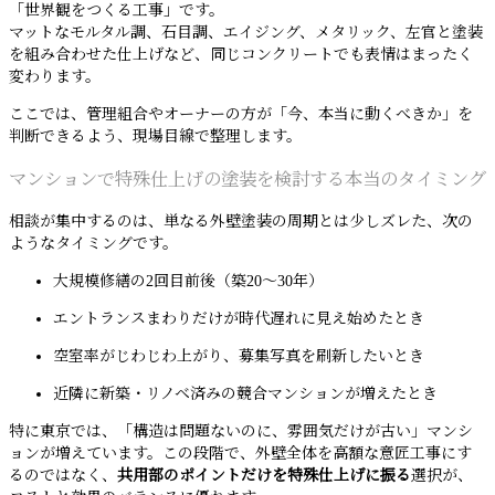
「世界観をつくる工事」です。
マットなモルタル調、石目調、エイジング、メタリック、左官と塗装
を組み合わせた仕上げなど、同じコンクリートでも表情はまったく
変わります。
ここでは、管理組合やオーナーの方が「今、本当に動くべきか」を
判断できるよう、現場目線で整理します。
マンションで特殊仕上げの塗装を検討する本当のタイミング
相談が集中するのは、単なる外壁塗装の周期とは少しズレた、次の
ようなタイミングです。
大規模修繕の2回目前後（築20〜30年）
エントランスまわりだけが時代遅れに見え始めたとき
空室率がじわじわ上がり、募集写真を刷新したいとき
近隣に新築・リノベ済みの競合マンションが増えたとき
特に東京では、「構造は問題ないのに、雰囲気だけが古い」マンシ
ョンが増えています。この段階で、外壁全体を高額な意匠工事にす
るのではなく、
共用部のポイントだけを特殊仕上げに振る
選択が、