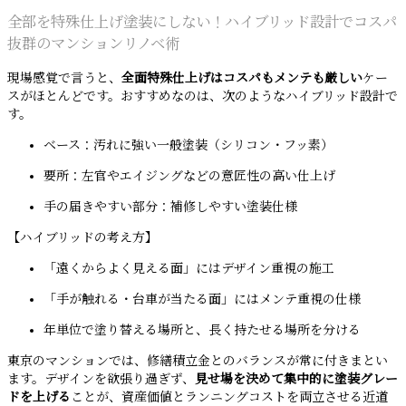
全部を特殊仕上げ塗装にしない！ハイブリッド設計でコスパ
抜群のマンションリノベ術
現場感覚で言うと、
全面特殊仕上げはコスパもメンテも厳しい
ケー
スがほとんどです。おすすめなのは、次のようなハイブリッド設計で
す。
ベース：汚れに強い一般塗装（シリコン・フッ素）
要所：左官やエイジングなどの意匠性の高い仕上げ
手の届きやすい部分：補修しやすい塗装仕様
【ハイブリッドの考え方】
「遠くからよく見える面」にはデザイン重視の施工
「手が触れる・台車が当たる面」にはメンテ重視の仕様
年単位で塗り替える場所と、長く持たせる場所を分ける
東京のマンションでは、修繕積立金とのバランスが常に付きまとい
ます。デザインを欲張り過ぎず、
見せ場を決めて集中的に塗装グレー
ドを上げる
ことが、資産価値とランニングコストを両立させる近道