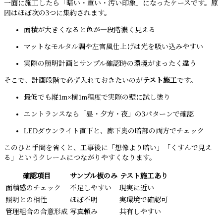
一面に施工したら「暗い・重い・汚い印象」になったケースです。原
因はほぼ次の3つに集約されます。
面積が大きくなると色が一段階濃く見える
マットなモルタル調や左官風仕上げは光を吸い込みやすい
実際の照明計画とサンプル確認時の環境がまったく違う
そこで、計画段階で必ず入れておきたいのが
テスト施工
です。
最低でも縦1m×横1m程度で実際の壁に試し塗り
エントランスなら「昼・夕方・夜」の3パターンで確認
LEDダウンライト直下と、廊下奥の暗部の両方でチェック
このひと手間を省くと、工事後に「想像より暗い」「くすんで見え
る」というクレームにつながりやすくなります。
確認項目
サンプル板のみ
テスト施工あり
面積感のチェック
不足しやすい
現実に近い
照明との相性
ほぼ不明
実環境で確認可
管理組合の合意形成
写真頼み
共有しやすい