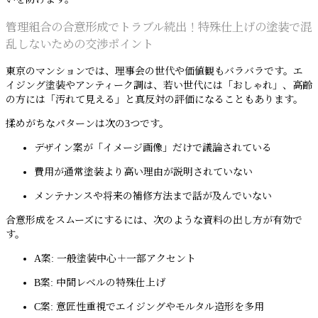
管理組合の合意形成でトラブル続出！特殊仕上げの塗装で混
乱しないための交渉ポイント
東京のマンションでは、理事会の世代や価値観もバラバラです。エ
イジング塗装やアンティーク調は、若い世代には「おしゃれ」、高齢
の方には「汚れて見える」と真反対の評価になることもあります。
揉めがちなパターンは次の3つです。
デザイン案が「イメージ画像」だけで議論されている
費用が通常塗装より高い理由が説明されていない
メンテナンスや将来の補修方法まで話が及んでいない
合意形成をスムーズにするには、次のような資料の出し方が有効で
す。
A案: 一般塗装中心＋一部アクセント
B案: 中間レベルの特殊仕上げ
C案: 意匠性重視でエイジングやモルタル造形を多用