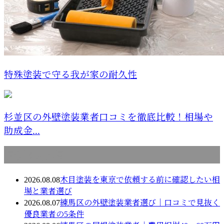
特殊塗装で守る我が家の耐久性
杉並区の外壁塗装業者口コミを徹底比較！相場や
助成金...
最近の投稿
2026.08.08
木目塗装を東京で依頼する前に確認したい相
場と業者選び
2026.08.07
練馬区の外壁塗装業者選び｜口コミで見抜く
優良業者の5条件