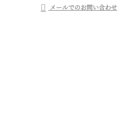
メールでのお問い合わせ
般塗装工事業者をお探しなら東京都杉並区のTO・ラ
イズ株式会社へ
ホーム
業務案内
施工実績
協力会社募集
会社概要
ブログ
お問い合わせ
サイトマップ
商業施設のシャビー加工など特殊塗装・一般塗装工事
業者をお探しなら東京都杉並区のTO・ライズ株式会
社へ