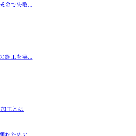
金で失敗...
施工を実...
ー加工とは
むための...