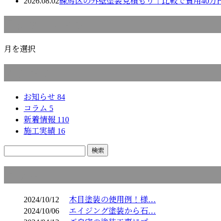
2026.08.02
練馬区の外壁塗装見積もり｜比較で費用40万
月別アーカイブ
月を選択
カテゴリー
お知らせ
84
コラム
5
新着情報
110
施工実績
16
コラム
2024/10/12
木目塗装の使用例！様…
2024/10/06
エイジング塗装から石…