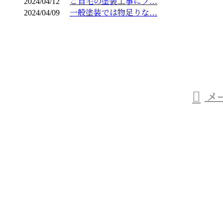
2024/04/12
ご自宅の塗装工事にプ…
2024/04/09
一般塗装では物足りな…
お問い合わせ
お電話でのお問い合わせ
03-6459-0826
メ
受付／9：00～18：00
ホーム
業務案内
施工実績
協力会社募集
会社概要
ブログ
お問い合わせ