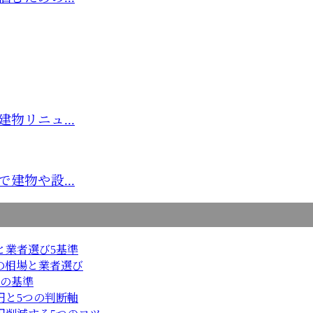
物リニュ...
建物や設...
と業者選び5基準
の相場と業者選び
つの基準
円と5つの判断軸