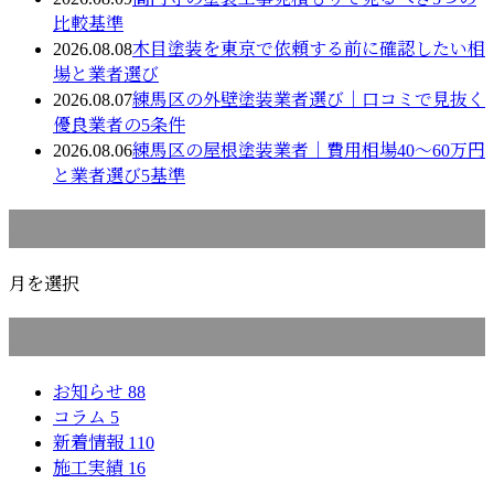
比較基準
2026.08.08
木目塗装を東京で依頼する前に確認したい相
場と業者選び
2026.08.07
練馬区の外壁塗装業者選び｜口コミで見抜く
優良業者の5条件
2026.08.06
練馬区の屋根塗装業者｜費用相場40〜60万円
と業者選び5基準
月別アーカイブ
月を選択
カテゴリー
お知らせ
88
コラム
5
新着情報
110
施工実績
16