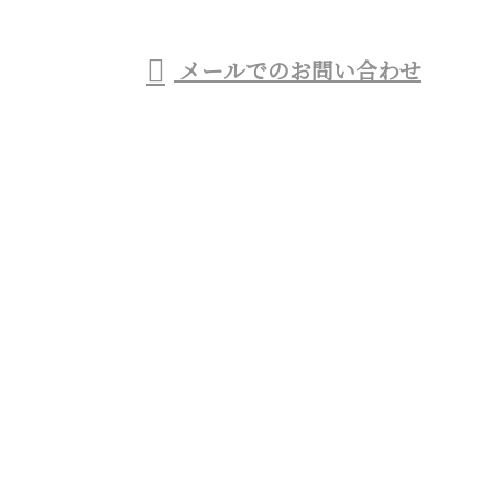
メールでのお問い合わせ
般塗装工事業者をお探しなら東京都杉並区のTO・ラ
イズ株式会社へ
ホーム
業務案内
施工実績
協力会社募集
会社概要
ブログ
お問い合わせ
サイトマップ
商業施設のシャビー加工など特殊塗装・一般塗装工事