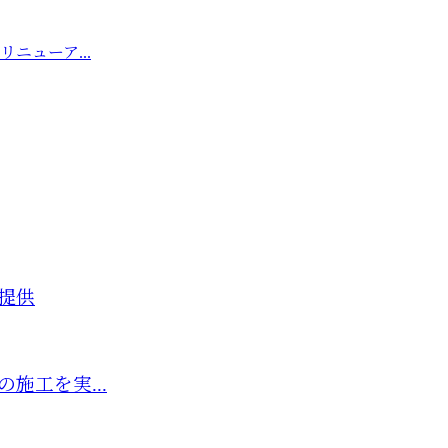
ニューア...
提供
施工を実...