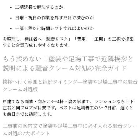
工期延長で解決するのか
日曜・祝日の作業を外すだけで済むのか
一部工程だけ時間シフトすればよいのか
を整理し、発注者へ「騒音リスク」「費用」「工期」の三択で提案
すると合意形成しやすくなります。
もう揉めない！塗装や足場工事で近隣挨拶と
説明による騒音クレーム対処の完全ガイド
挨拶へ行く範囲と絶好タイミング―塗装や足場工事中の騒音
クレーム対処版
戸建てなら両隣・向かい3〜4軒・裏の家まで、マンションなら上下
左右と同フロアが目安です。ベストは足場着工の3〜7日前、遅くと
も前日までに訪問します。
工事前の案内文で塗装や足場工事中に必ず入れる騒音クレー
ム対処の7大ポイント