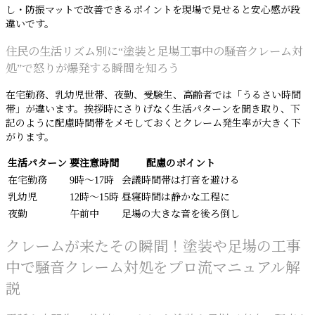
し・防振マットで改善できるポイントを現場で見せると安心感が段
違いです。
住民の生活リズム別に“塗装と足場工事中の騒音クレーム対
処”で怒りが爆発する瞬間を知ろう
在宅勤務、乳幼児世帯、夜勤、受験生、高齢者では「うるさい時間
帯」が違います。挨拶時にさりげなく生活パターンを聞き取り、下
記のように配慮時間帯をメモしておくとクレーム発生率が大きく下
がります。
生活パターン
要注意時間
配慮のポイント
在宅勤務
9時〜17時
会議時間帯は打音を避ける
乳幼児
12時〜15時
昼寝時間は静かな工程に
夜勤
午前中
足場の大きな音を後ろ倒し
クレームが来たその瞬間！塗装や足場の工事
中で騒音クレーム対処をプロ流マニュアル解
説