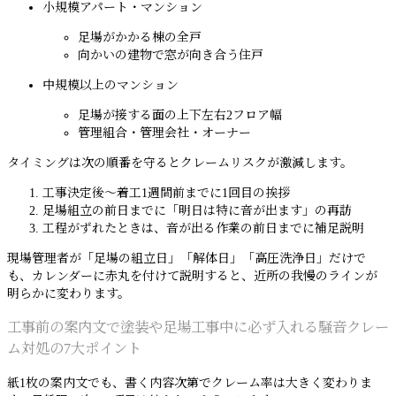
小規模アパート・マンション
足場がかかる棟の全戸
向かいの建物で窓が向き合う住戸
中規模以上のマンション
足場が接する面の上下左右2フロア幅
管理組合・管理会社・オーナー
タイミングは次の順番を守るとクレームリスクが激減します。
工事決定後〜着工1週間前までに1回目の挨拶
足場組立の前日までに「明日は特に音が出ます」の再訪
工程がずれたときは、音が出る作業の前日までに補足説明
現場管理者が「足場の組立日」「解体日」「高圧洗浄日」だけで
も、カレンダーに赤丸を付けて説明すると、近所の我慢のラインが
明らかに変わります。
工事前の案内文で塗装や足場工事中に必ず入れる騒音クレー
ム対処の7大ポイント
紙1枚の案内文でも、書く内容次第でクレーム率は大きく変わりま