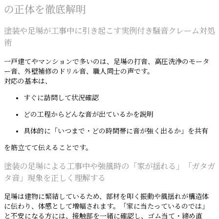
の正体を徹底解明
塗装や足場が工事中に引き起こす実例付き騒音クレーム対処
術
一戸建てやマンションで多いのは、足場の打音、高圧洗浄のモータ
ー音、外壁補修のドリル音、職人同士の声です。
対応の基本は、
すぐに訪問して状況確認
どの工程からどんな音が出ているかを説明
具体的に「いつまで・どの時間帯に音が強く出るか」を共有
を筋立てて伝えることです。
塗装の足場による工事中や強風時の「家が揺れる」「ガタガ
タ音」現象を正しく理解する
足場は建物に緊結しているため、部材を叩く振動や風揺れが構造体
に伝わり、体感として増幅されます。「家に当たっているのでは」
と不安になる方には、接触部を一緒に確認し、ゴム当て・締め直