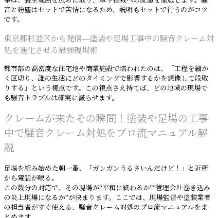
事は、養生範囲を広めに取り、車や植栽への配慮を徹底します。騒
音と粉塵はセットで苦情になるため、説明もセットで行うのがコツ
です。
東京都杉並区から発信―塗装や足場工事中の騒音クレーム対
処を進化させる最強現場術
都市部の高密度な住宅地や商業施設で培われたのは、「工程を細か
く区切り、誰の生活にどのタイミングで影響するかを想像して段取
りする」という視点です。この視点さえ持てば、どの地域の現場で
も騒音トラブルは確実に減らせます。
クレームが来たその瞬間！塗装や足場の工事
中で騒音クレーム対処をプロ流マニュアル解
説
足場を組み始めた朝一番、「ガンガンうるさいんだけど！」と近所
から電話が鳴る。
この数分の対応で、その現場が“平和に終わるか”“管理会社巻き込み
の炎上現場になるか”が決まります。ここでは、現場監督や塗装業者
の担当者がすぐ使える、騒音クレーム対処のプロ流マニュアルをま
とめます。