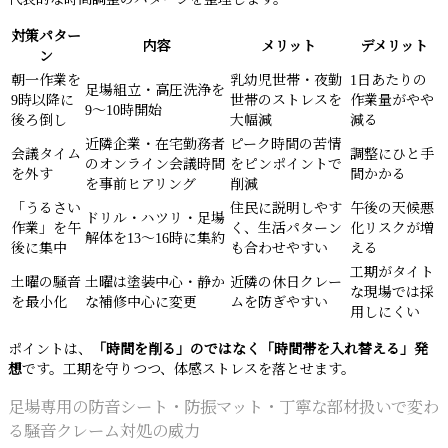
対策パター
内容
メリット
デメリット
ン
朝一作業を
乳幼児世帯・夜勤
1日あたりの
足場組立・高圧洗浄を
9時以降に
世帯のストレスを
作業量がやや
9〜10時開始
後ろ倒し
大幅減
減る
近隣企業・在宅勤務者
ピーク時間の苦情
会議タイム
調整にひと手
のオンライン会議時間
をピンポイントで
を外す
間かかる
を事前ヒアリング
削減
「うるさい
住民に説明しやす
午後の天候悪
ドリル・ハツリ・足場
作業」を午
く、生活パターン
化リスクが増
解体を13〜16時に集約
後に集中
も合わせやすい
える
工期がタイト
土曜の騒音
土曜は塗装中心・静か
近隣の休日クレー
な現場では採
を最小化
な補修中心に変更
ムを防ぎやすい
用しにくい
ポイントは、
「時間を削る」のではなく「時間帯を入れ替える」発
想
です。工期を守りつつ、体感ストレスを落とせます。
足場専用の防音シート・防振マット・丁寧な部材扱いで変わ
る騒音クレーム対処の威力