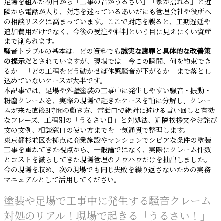
足場を組んだ初日から「工事の音がうるさい」「家が揺れる」と近
隣から電話が入り、対応を迷っているあいだにも管理会社や役所へ
の相談リスクは高まっています。ここで対応を誤ると、工期遅延や
追加費用だけでなく、今後の受注や評判という目に見えにくい資産
まで削られます。
騒音トラブルの基本は、どの資料でも
誠実な謝罪と具体的な改善策
の提示
だとされていますが、現場では「今この瞬間、何を約束でき
るか」「どの工程をどう動かせば体感騒音が下がるか」まで落とし
込めていないケースが大半です。
本記事では、足場や外壁塗装の工事中に発生しやすい騒音・振動・
粉塵クレームを、実際の現場で起きたケースを軸に分解し、クレー
ムが来た直後3時間の動き方、電話口で絶対に避ける言い回しと有効
なフレーズ、工程別の「うるさい日」と対処法、近隣挨拶文やお詫び
文の文例、相談窓口の使い方までを一気通貫で整理します。
東京都杉並区を拠点に商業施設やマンションでシビアな条件の塗装
工事を重ねてきた視点から、一般論ではなく、実際にクレーム件数
とコストを減らしてきた現場管理のノウハウだけを抽出しました。
今の現場を収め、次の現場でも同じ失敗を繰り返さないための実務
マニュアルとして活用してください。
塗装や足場で工事中に発生する騒音クレーム
対処のリアル！現場で起きる「うるさい！」