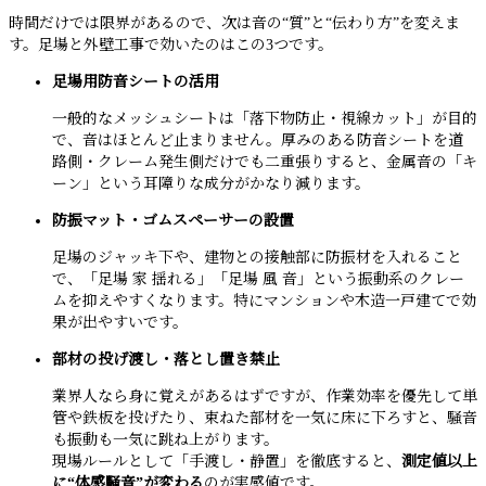
時間だけでは限界があるので、次は音の“質”と“伝わり方”を変えま
す。足場と外壁工事で効いたのはこの3つです。
足場用防音シートの活用
一般的なメッシュシートは「落下物防止・視線カット」が目的
で、音はほとんど止まりません。厚みのある防音シートを道
路側・クレーム発生側だけでも二重張りすると、金属音の「キ
ーン」という耳障りな成分がかなり減ります。
防振マット・ゴムスペーサーの設置
足場のジャッキ下や、建物との接触部に防振材を入れること
で、「足場 家 揺れる」「足場 風 音」という振動系のクレー
ムを抑えやすくなります。特にマンションや木造一戸建てで効
果が出やすいです。
部材の投げ渡し・落とし置き禁止
業界人なら身に覚えがあるはずですが、作業効率を優先して単
管や鉄板を投げたり、束ねた部材を一気に床に下ろすと、騒音
も振動も一気に跳ね上がります。
現場ルールとして「手渡し・静置」を徹底すると、
測定値以上
に“体感騒音”が変わる
のが実感値です。