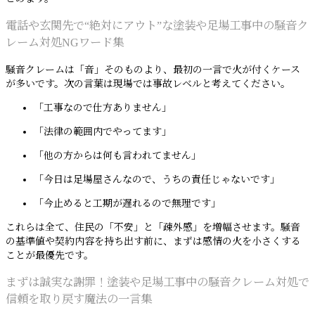
電話や玄関先で“絶対にアウト”な塗装や足場工事中の騒音ク
レーム対処NGワード集
騒音クレームは「音」そのものより、最初の一言で火が付くケース
が多いです。次の言葉は現場では事故レベルと考えてください。
「工事なので仕方ありません」
「法律の範囲内でやってます」
「他の方からは何も言われてません」
「今日は足場屋さんなので、うちの責任じゃないです」
「今止めると工期が遅れるので無理です」
これらは全て、住民の「不安」と「疎外感」を増幅させます。騒音
の基準値や契約内容を持ち出す前に、まずは感情の火を小さくする
ことが最優先です。
まずは誠実な謝罪！塗装や足場工事中の騒音クレーム対処で
信頼を取り戻す魔法の一言集