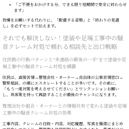
「ご不便をおかけする分、できる限り短期間で安全に終わらせ
ます」
我慢をお願いする代わりに、「配慮する姿勢」と「終わりの見通
し」を必ずセットで伝えます。
それでも解決しない！塗装や足場工事中の騒
音クレーム対処で頼れる相談先と出口戦略
住民側の行動パターンと“未連絡の最後の一手”まで塗装や足
場工事中の騒音クレーム対処を網羅
住民は、直接苦情→管理会社・オーナー→自治体の公害苦情窓口→
警察相談、の順にエスカレートすることが多いです。その前に、
「もう一度対策を考えさせてください」とワンクッションお願い
し、具体策を持って再訪することが最後のチャンスになります。
管理会社や組合・オーナーとの情報共有で変わる塗装や足場
工事中の騒音クレーム対処の効果
工事内容、クレームの日時・内容、対応履歴、写真を簡潔にまとめ