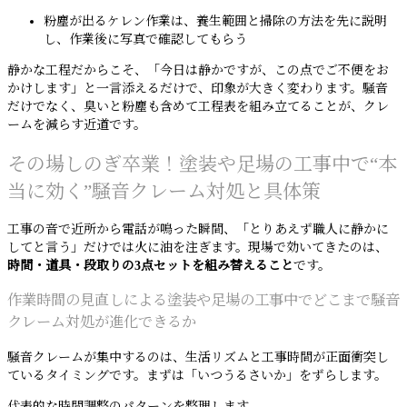
粉塵が出るケレン作業は、養生範囲と掃除の方法を先に説明
し、作業後に写真で確認してもらう
静かな工程だからこそ、「今日は静かですが、この点でご不便をお
かけします」と一言添えるだけで、印象が大きく変わります。騒音
だけでなく、臭いと粉塵も含めて工程表を組み立てることが、クレ
ームを減らす近道です。
その場しのぎ卒業！塗装や足場の工事中で“本
当に効く”騒音クレーム対処と具体策
工事の音で近所から電話が鳴った瞬間、「とりあえず職人に静かに
してと言う」だけでは火に油を注ぎます。現場で効いてきたのは、
時間・道具・段取りの3点セットを組み替えること
です。
作業時間の見直しによる塗装や足場の工事中でどこまで騒音
クレーム対処が進化できるか
騒音クレームが集中するのは、生活リズムと工事時間が正面衝突し
ているタイミングです。まずは「いつうるさいか」をずらします。
代表的な時間調整のパターンを整理します。