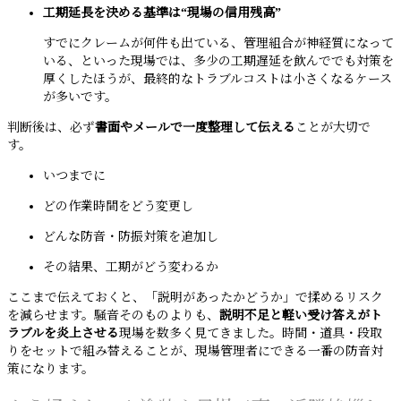
工期延長を決める基準は“現場の信用残高”
すでにクレームが何件も出ている、管理組合が神経質になって
いる、といった現場では、多少の工期遅延を飲んででも対策を
厚くしたほうが、最終的なトラブルコストは小さくなるケース
が多いです。
判断後は、必ず
書面やメールで一度整理して伝える
ことが大切で
す。
いつまでに
どの作業時間をどう変更し
どんな防音・防振対策を追加し
その結果、工期がどう変わるか
ここまで伝えておくと、「説明があったかどうか」で揉めるリスク
を減らせます。騒音そのものよりも、
説明不足と軽い受け答えがト
ラブルを炎上させる
現場を数多く見てきました。時間・道具・段取
りをセットで組み替えることが、現場管理者にできる一番の防音対
策になります。