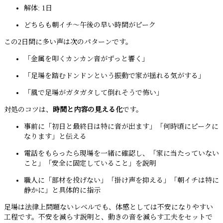
解体: 1日
どちらも朝イチ〜午後の早い時間がピーク
この2日間に多い声は次のパターンです。
「金属を叩くカンカン音がずっと響く」
「足場を踏むドンドンという振動で家が揺れる気がする」
「風で足場がガタガタして倒れそうで怖い」
対処のコツは、
時間と内容の見える化
です。
事前に「初日と最終日は特に音が出ます」「何時頃にピークに
なります」と伝える
電話をもらったら現場を一緒に確認し、「家に当たっていない
こと」「安全に固定していること」を説明
職人に「部材を投げない」「掛け声を抑える」「朝イチは特に
静かに」と具体的に指示
足場は法律上問題ないレベルでも、体感としては不安になりやすい
工程です。不安を減らす説明と、動きの音を減らす工夫をセットで