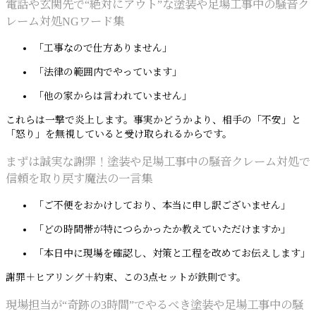
電話や玄関先で“絶対にアウト”な塗装や足場工事中の騒音ク
レーム対処NGワード集
「工事なので仕方ありません」
「法律の範囲内でやっています」
「他の家からは言われていません」
これらは一撃で炎上します。事実かどうかより、相手の「不安」と
「怒り」を無視していると受け取られるからです。
まずは誠実な謝罪！塗装や足場工事中の騒音クレーム対処で
信頼を取り戻す魔法の一言集
「ご不便をおかけしており、本当に申し訳ございません」
「どの時間帯が特につらかったか教えていただけますか」
「本日中に現場を確認し、対策と工程を改めてお伝えします」
謝罪＋ヒアリング＋約束、この3点セットが鉄則です。
現場担当が“奇跡の3時間”でやるべき塗装や足場工事中の騒