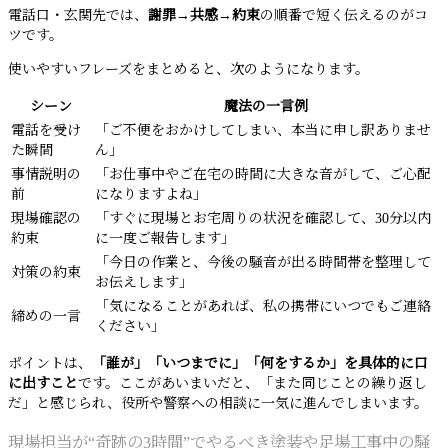
電話口・玄関先では、
謝罪→共感→約束
の順番で短く伝えるのがコ
ツです。
使いやすいフレーズをまとめると、次のようになります。
シーン
魔法の一言例
電話を受け
「ご不便をおかけしてしまい、本当に申し訳ありませ
た瞬間
ん」
事情説明の
「お仕事中やご在宅の時間に大きな音がして、ご心配
前
になりますよね」
現場確認の
「すぐに現場とお宅周りの状況を確認して、30分以内
約束
に一度ご報告します」
「今日の作業と、今後の騒音が出る時間帯を整理して
対策の約束
お伝えします」
「気になることがあれば、私の携帯にいつでもご連絡
締めの一言
ください」
ポイントは、
「誰が」「いつまでに」「何をするか」を具体的に口
に出すこと
です。ここがあいまいだと、「また同じことの繰り返し
だ」と感じられ、役所や警察への相談に一気に進んでしまいます。
現場担当が“奇跡の3時間”でやるべき塗装や足場工事中の騒