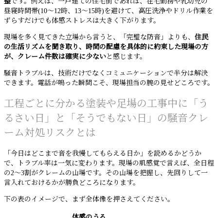
整
です。例えば、一戸建ての住宅街であれば、在宅勤務や乳幼児の
昼寝時間帯(10〜12時、13〜15時)を避けて、高圧洗浄やドリル作業を
ずらすだけでも体感ストレスは大きく下がります。
現場を多く見てきた立場から言うと、「完璧な防音」よりも、
住民
の生活リズムを聞き取り、時間の配慮を具体的に約束した現場の方
が、クレーム件数は確実に少ない
と感じます。
騒音トラブルは、技術だけでなくコミュニケーションで半分は解決
できます。電話が鳴った瞬間こそ、現場担当の腕の見せどころです。
工程ごとに分かる塗装や足場の工事中に「う
るさい日」と「そうでもない日」の騒音クレ
ーム対処リスクとは
「今日はどこまで音を我慢してもらえる日か」を読めるかどうか
で、トラブル率は一気に変わります。現場の肌感覚で言えば、全日程
の2〜3割がクレームの山場です。その山場を把握し、先回りして一
言入れておけるかが勝負どころになります。
下の表のイメージで、まず全体像を押さえてください。
体感のうる