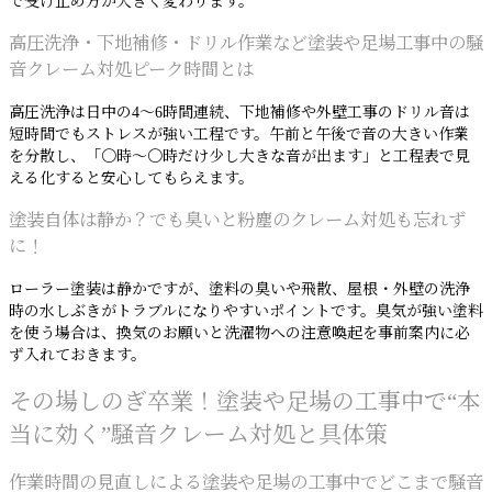
で受け止め方が大きく変わります。
高圧洗浄・下地補修・ドリル作業など塗装や足場工事中の騒
音クレーム対処ピーク時間とは
高圧洗浄は日中の4〜6時間連続、下地補修や外壁工事のドリル音は
短時間でもストレスが強い工程です。午前と午後で音の大きい作業
を分散し、「〇時〜〇時だけ少し大きな音が出ます」と工程表で見
える化すると安心してもらえます。
塗装自体は静か？でも臭いと粉塵のクレーム対処も忘れず
に！
ローラー塗装は静かですが、塗料の臭いや飛散、屋根・外壁の洗浄
時の水しぶきがトラブルになりやすいポイントです。臭気が強い塗料
を使う場合は、換気のお願いと洗濯物への注意喚起を事前案内に必
ず入れておきます。
その場しのぎ卒業！塗装や足場の工事中で“本
当に効く”騒音クレーム対処と具体策
作業時間の見直しによる塗装や足場の工事中でどこまで騒音