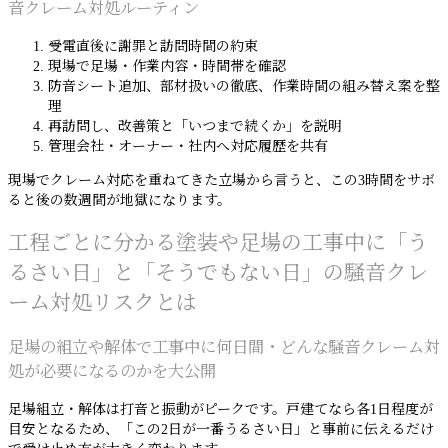
音クレーム対処ルーティン
受電直後に謝罪と訪問時間の約束
現場で足場・作業内容・時間帯を確認
防音シート追加、部材扱いの徹底、作業時間の組み替え案を整
理
再訪問し、改善策と「いつまで続くか」を説明
管理会社・オーナー・社内へ対応履歴を共有
現場でクレーム対応を重ねてきた立場から言うと、この3時間をサボ
ると後の数週間が地獄になります。
工程ごとに分かる塗装や足場の工事中に「う
るさい日」と「そうでもない日」の騒音クレ
ーム対処リスクとは
足場の組立や解体で工事中に何日間・どんな騒音クレーム対
処が必要になるのかを大公開
足場組立・解体は打音と振動がピークです。戸建てなら各1日程度が
目安となるため、「この2日が一番うるさい日」と事前に伝えるだけ