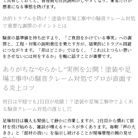
て共有しておくと、管理側も住民説明がしやすくなり、業者だけが
悪者になる事態を防げます。
法的トラブルを防げ！塗装や足場工事中の騒音クレーム対処
で重要な謝罪のポイントとは
騒音の基準値を持ち出すより、「ご負担をかけている事実」への謝
罪と、工程・対策の説明責任を果たす方が、結果的にトラブル回避
につながります。「非はどこか」ではなく、「これ以上つらい思い
をさせないには何をするか」を軸に話すことが重要です。
ありがちな“やらかし”実例を公開！塗装や足
場工事中の騒音クレーム対処でプロが直面す
る炎上コツ
初日は平穏でも2日目が地獄！？塗装や足場工事中でよくあ
る騒音クレーム対処の落とし穴
足場初日は職人も緊張して静かに作業しますが、2日目から慣れて部
材を投げ始める、雑談が増えるケースが多くあります。毎朝「声の大
きさ」と「部材の扱い」を指示し続けることが現場管理の腕の見せ