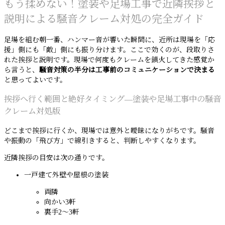
もう揉めない！塗装や足場工事で近隣挨拶と
説明による騒音クレーム対処の完全ガイド
足場を組む朝一番、ハンマー音が響いた瞬間に、近所は現場を「応
援」側にも「敵」側にも振り分けます。ここで効くのが、段取りさ
れた挨拶と説明です。現場で何度もクレームを鎮火してきた感覚か
ら言うと、
騒音対策の半分は工事前のコミュニケーションで決まる
と思ってよいです。
挨拶へ行く範囲と絶好タイミング―塗装や足場工事中の騒音
クレーム対処版
どこまで挨拶に行くか、現場では意外と曖昧になりがちです。騒音
や振動の「飛び方」で線引きすると、判断しやすくなります。
近隣挨拶の目安は次の通りです。
一戸建て外壁や屋根の塗装
両隣
向かい3軒
裏手2〜3軒