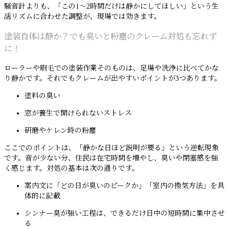
騒音計よりも、「この1〜2時間だけは静かにしてほしい」という生
活リズムに合わせた調整が、現場では効きます。
塗装自体は静か？でも臭いと粉塵のクレーム対処も忘れず
に！
ローラーや刷毛での塗装作業そのものは、足場や洗浄に比べてかな
り静かです。それでもクレームが出やすいポイントが3つあります。
塗料の臭い
窓が養生で開けられないストレス
研磨やケレン時の粉塵
ここでのポイントは、「静かな日ほど説明が要る」という逆転現象
です。音が少ない分、住民は在宅時間を増やし、臭いや閉塞感を強
く感じます。対処の基本は次の通りです。
案内文に「どの日が臭いのピークか」「室内の換気方法」を具
体的に記載
シンナー臭が強い工程は、できるだけ日中の短時間に集中させ
る