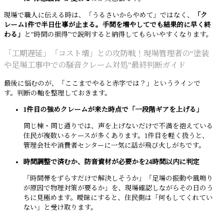
現場で職人に伝える時は、「うるさいからやめて」ではなく、
「ク
レーム1件で半日仕事が止まる。手間を増やしてでも結果的に早く終
わる」
と“時間の損得”で説明すると納得してもらいやすくなります。
「工期遅延」「コスト増」との攻防戦！現場管理者の“塗装
や足場工事中での騒音クレーム対処”最終判断ガイド
最後に悩むのが、「ここまでやると赤字では？」というラインで
す。判断の軸を整理しておきます。
1件目の強めクレームが来た時点で「一段階ギアを上げる」
同じ棟・同じ通りでは、声を上げないだけで不満を抱えている
住民が複数いるケースが多くあります。1件目を軽く扱うと、
管理会社や消費者センターに一気に話が飛び火しがちです。
時間調整で済むか、防音資材が必要かを24時間以内に判定
「時間帯をずらすだけで解決しそうか」「足場の振動や風鳴り
が原因で物理対策が要るか」を、現場確認しながらその日のう
ちに見極めます。曖昧にすると、住民側は「何もしてくれてい
ない」と受け取ります。