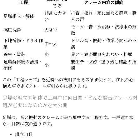
工程
クレーム内容の傾向
ささ
非常に大き
打音・揺れ・家に当たる感覚・職
足場組立・解体
い
人の声
モーター音・水跳ね・洗浄水の飛
高圧洗浄
大きい
散
下地補修・ドリル作
ドリル音・振動・作業時間への不
中〜大
業
満
養生・塗装
小
臭い・窓が開けられない・粉塵
足場解体後の清掃・
養生テープ跡・塗り残し確認の指
小
補修
摘
この「工程マップ」を近隣への説明にもそのまま使うと、住民の心
構えができてクレームが明らかに減ります。
足場の組立や解体で工事中に何日間・どんな騒音クレーム対
処が必要になるのかを大公開
足場は、音と振動のクレームが最も集中する工程です。一戸建てな
ら、目安は次の通りです。
組立: 1日