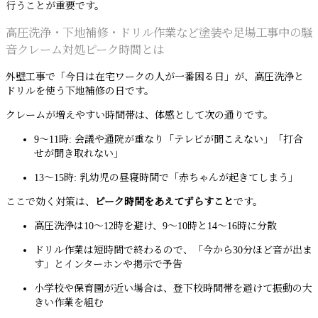
行うことが重要です。
高圧洗浄・下地補修・ドリル作業など塗装や足場工事中の騒
音クレーム対処ピーク時間とは
外壁工事で「今日は在宅ワークの人が一番困る日」が、高圧洗浄と
ドリルを使う下地補修の日です。
クレームが増えやすい時間帯は、体感として次の通りです。
9〜11時: 会議や通院が重なり「テレビが聞こえない」「打合
せが聞き取れない」
13〜15時: 乳幼児の昼寝時間で「赤ちゃんが起きてしまう」
ここで効く対策は、
ピーク時間をあえてずらすこと
です。
高圧洗浄は10〜12時を避け、9〜10時と14〜16時に分散
ドリル作業は短時間で終わるので、「今から30分ほど音が出ま
す」とインターホンや掲示で予告
小学校や保育園が近い場合は、登下校時間帯を避けて振動の大
きい作業を組む