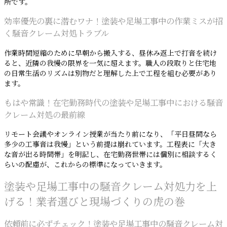
所です。
効率優先の裏に潜むワナ！塗装や足場工事中の作業ミスが招
く騒音クレーム対処トラブル
作業時間短縮のために早朝から搬入する、昼休み返上で打音を続け
ると、近隣の我慢の限界を一気に超えます。職人の段取りと住宅地
の日常生活のリズムは別物だと理解した上で工程を組む必要があり
ます。
もはや常識！在宅勤務時代の塗装や足場工事中における騒音
クレーム対処の最前線
リモート会議やオンライン授業が当たり前になり、「平日昼間なら
多少の工事音は我慢」という前提は崩れています。工程表に「大き
な音が出る時間帯」を明記し、在宅勤務世帯には個別に相談するく
らいの配慮が、これからの標準になっていきます。
塗装や足場工事中の騒音クレーム対処力を上
げる！業者選びと現場づくりの虎の巻
依頼前に必ずチェック！塗装や足場工事中の騒音クレーム対