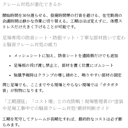
クレーム対処が進化できるか
開始時間を30分遅らせる、昼寝時間帯の打音を避ける、在宅勤務の
会議時間は静かな作業に切り替える。工期はほぼ変えずに、体感ス
トレスだけ大きく下げることが可能です。
足場専用の防音シート・防振マット・丁寧な部材扱いで変わ
る騒音クレーム対処の威力
メッシュシートに加え、防音シートを道路側だけでも追加
足場板の投げ渡し禁止と、部材を置く位置にゴムシート
強風予報時はクランプの増し締めと、鳴りやすい部材の固定
同じ足場でも、ここまでやる現場とやらない現場では「ガタガタ
音」が別物になります。
「工期遅延」「コスト増」との攻防戦！現場管理者の“塗装
や足場工事中での騒音クレーム対処”最終判断ガイド
工期を死守してクレームが長期化すれば、最終的なコストは必ず膨
らみます。