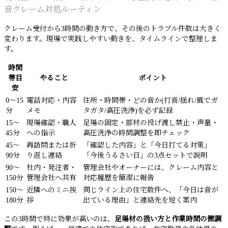
音クレーム対処ルーティン
クレーム受付から3時間の動き方で、その後のトラブル件数は大きく
変わります。現場で実践しやすい動きを、タイムラインで整理しま
す。
時間
帯目
やること
ポイント
安
0〜15
電話対応・内容
住所・時間帯・どの音か(打音/揺れ/風でガ
分
メモ
タガタ/高圧洗浄)を必ず記録
15〜
現場確認・職人
足場の固定・部材の投げ渡し禁止・声量・
45分
への指示
高圧洗浄の時間調整を即チェック
45〜
再訪問または折
「確認した内容」と「今日打てる対策」
90分
り返し連絡
「今後うるさい日」の3点セットで説明
90〜
社内・発注者・
管理会社やオーナーには、クレーム内容と
150分
管理会社へ共有
対応履歴を簡潔に報告
150〜
近隣へのミニ挨
同じライン上の住宅数件へ、「今日は音が
180分
拶
出ている理由」と連絡先を短く案内
この3時間で特に効果が高いのは、
足場材の扱い方と作業時間の微調