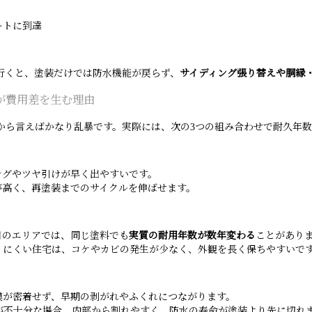
ートに到達
行くと、塗装だけでは防水機能が戻らず、
サイディング張り替えや胴縁
が費用差を生む理由
から言えばかなり乱暴です。実際には、次の3つの組み合わせで耐久年
ングやツヤ引けが早く出やすいです。
が高く、再塗装までのサイクルを伸ばせます。
日のエリアでは、同じ塗料でも
実質の耐用年数が数年変わる
ことがあり
りにくい住宅は、コケやカビの発生が少なく、外観を長く保ちやすいで
膜が密着せず、早期の剥がれやふくれにつながります。
が不十分な場合、内部から割れやすく、防水の寿命が塗装より先に切れ