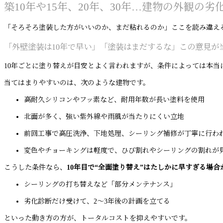
築10年や15年、20年、30年…建物の外観
「そろそろ塗装した方がいいのか、まだ粘れるのか」ここを読み違え
「外壁塗装は10年で早い」「塗装はまだするな」この意見が
10年ごとに塗り替えが目安とよく言われますが、条件によっては本当
当てはまりやすいのは、次のような建物です。
高耐久シリコンやフッ素など、耐用年数が長い塗料を使用
北面が多く、強い紫外線や雨風が当たりにくい立地
前回工事で高圧洗浄、下地処理、シーリング補修が丁寧に行わ
変色やチョーキングは軽度で、ひび割れやシーリングの割れが
こうした条件なら、
10年目で“全面塗り替え”はたしかに早すぎる場合
シーリングの打ち替えなど「部分メンテナンス」
劣化診断だけ受けて、2〜3年後の計画を立てる
といった動き方の方が、トータルコストを抑えやすいです。