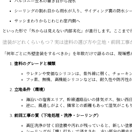
バルコニー笠木の継ぎ目から浸水
シーリングの割れ目から雨水が入り、サイディング裏の防水シ
サッシまわりからじわじわ室内側へ
といった形で「外からは見えない内部劣化」が進行します。ここまで
塗装がどれくらいもつ？実は塗料の選び方や立地・前回工事
「何年ごとに外壁塗装をするべきか」を年数だけで語るのは、現場感
塗料のグレードと種類
ウレタンや安価なシリコンは、紫外線に弱く、チョーキ
フッ素、無機、高機能シリコンなどは、耐久性や防汚性
立地条件（環境）
海沿いの塩害エリア、幹線道路沿いの排気ガス、強い西
逆に、風通しがよく、隣家との距離もあって湿気がこも
前回工事の質（下地処理・洗浄・シーリング）
高圧洗浄が甘く旧塗膜や汚れが残っていると、新しい塗
シーリングが「増し打ち」で済まされ、古い部分の撤去