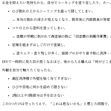
お金を抑えたい気持ちから、自分でコーキングを塗り足したり、ホー
ひび割れの上からシーリングを盛って隠してしまい、
→ 本当の割れの深さが見えなくなり、数年後に内部腐食が発覚
コケの上から塗料を塗ってしまい、
→ 塗膜が早期に剥がれて再塗装の際に「旧塗膜の剥離作業費」
足場を組まずはしごだけで塗装し、
→ 塗りムラ・塗り残しが多く、結局プロがやり直す際に洗浄・
DIYで一時的に見た目が良くなるほど、後から入る職人は「何がど
外観を自分で触りたくなったら、
高圧洗浄機で外壁を強く当てすぎない
ひびや目地に何かを詰めて隠さない
2階以上や3階部分は手を出さない
この3つだけは守ったうえで、「これは危ないかも」と感じた段階で