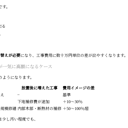
です。
出る
ク
り替えが必要
になり、工事費用に数十万円単位の差が出やすくなります。
が一気に高額になるケース
のようになります。
放置後に増えた工事
費用イメージの差
–
替え
基準
下地補修費が追加
＋10〜30％
大規模修繕
内部木部・断熱材の補修
＋50〜100％超
は少し汚い程度でも、