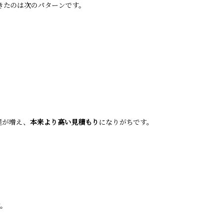
きたのは次のパターンです。
程が増え、
本来より高い見積もり
になりがちです。
す。