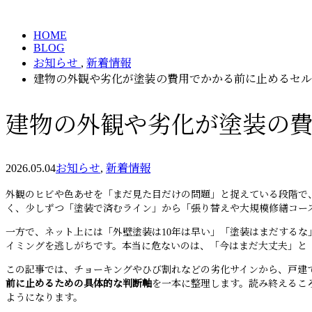
BLOG
HOME
BLOG
お知らせ
,
新着情報
建物の外観や劣化が塗装の費用でかかる前に止めるセル
建物の外観や劣化が塗装の
2026.05.04
お知らせ
,
新着情報
外観のヒビや色あせを「まだ見た目だけの問題」と捉えている段階で、
く、少しずつ「塗装で済むライン」から「張り替えや大規模修繕コー
一方で、ネット上には「外壁塗装は10年は早い」「塗装はまだする
イミングを逃しがちです。本当に危ないのは、「今はまだ大丈夫」と
この記事では、チョーキングやひび割れなどの劣化サインから、戸建て
前に止めるための具体的な判断軸
を一本に整理します。読み終えるこ
ようになります。