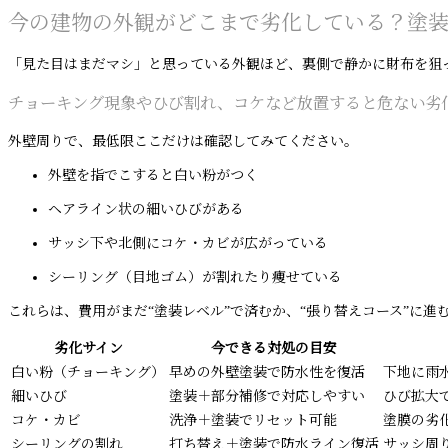
今の建物の外観がどこまで劣化している？塗
「見た目はまだマシ」と思っている外観ほど、裏側で静かに財布を狙
チョーキング現象やひび割れ、コケなど放置すると危ない劣
外壁周りで、最低限ここだけは確認してみてください。
外壁を指でこすると白い粉がつく
ヘアライン状の細いひびがある
サッシ下や北側にコケ・カビが広がっている
シーリング（目地ゴム）が割れたり痩せている
これらは、費用がまだ“塗装レベル”で済むか、“張り替えコース”に進
劣化サイン
今できる対処の目安
白い粉（チョーキング）
早めの外壁塗装で防水性を復活
下地に雨
細いひび
塗装＋部分補修で対応しやすい
ひび拡大
コケ・カビ
洗浄＋塗装でリセット可能
塗膜の劣
シーリングの割れ
打ち替え＋塗装で防水ライン復活
サッシ周