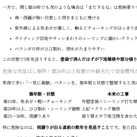
一方で、同じ築10年でも次のような場合は「まだするな」は危険寄り
南・西面が強い日差しと雨をまともに受ける
紫外線による色あせが激しく、触るとチョーキングがはっきり
サイディング目地やサッシまわりのシーリングに細かいクラッ
ベランダの床がひび割れ、雨水がたまりやすい
この状態で5年先送りすると、
塗装で済んだはずが下地補修や部分張
危険な先延ばし事例！築20年以上放置の外観劣化で塗装費用
実務で多い「一気に高額」パターンを、築年数と状態で整理すると次
築年数・状態
本来の工事
築15年、色あせ＋軽いチョーキング
外壁塗装＋シーリング打ち
築20年以上、ひび割れ・シーリング破断
上記＋クラック補修
築25〜30年、雨漏りあり
張り替えや下地交換を含む
特に危険なのは、
雨漏りが出る直前の数年を見逃すこと
です。見た目