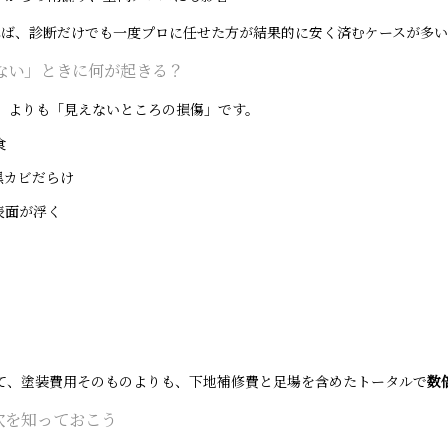
れば、診断だけでも一度プロに任せた方が結果的に安く済むケースが多い
てない」ときに何が起きる？
」よりも「見えないところの損傷」です。
食
黒カビだらけ
表面が浮く
て、塗装費用そのものよりも、下地補修費と足場を含めたトータルで
数
穴を知っておこう