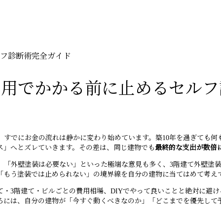
フ診断術完全ガイド
費用でかかる前に止めるセルフ
すでにお金の流れは静かに変わり始めています。築10年を過ぎても何も
ス」へとズレていきます。その差は、同じ建物でも
最終的な支出が数倍
な」「外壁塗装は必要ない」といった極端な意見も多く、3階建て外壁塗
「もう塗装では止められない」の境界線を自分の建物に当てはめて考え
・3階建て・ビルごとの費用相場、DIYでやって良いことと絶対に避
ろには、自分の建物が「今すぐ動くべきなのか」「どこまでを優先して