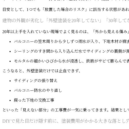
目安として、1つでも「放置した場合のリスク」に該当する状態があ
建物の外観が劣化し「外壁塗装を20年してない」「30年し
20年以上手を入れていない現場でよく見るのは、「外から見える傷み
バルコニーの笠木周りから少しずつ雨水が入り、下地木材が腐
シーリングのすき間から入り込んだ水でサイディングの裏側が
モルタルの細かいひびから水が浸透し、鉄筋がサビて膨らんで
こうなると、外壁塗装だけでは止血できず、
サイディングの張り替え
バルコニー防水のやり直し
腐った下地の交換工事
といった「見えない部分」の工事費が一気に乗ってきます。結果とし
DIYで見た目だけ隠す前に、塗装費用がかかる大きな落とし