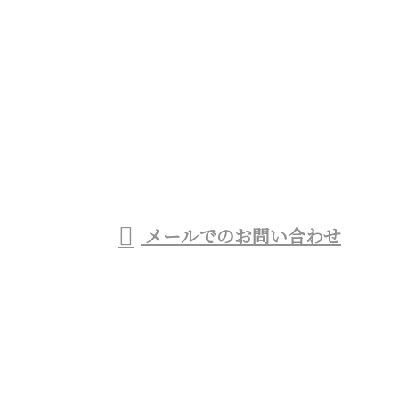
お電話でのお問い合わせ
03-6459-0826
商業施設のシャビー加
工など特殊塗装・一
受付／9：00～18：00
メールでのお問い合わせ
般塗装工事業者をお探しなら東京都杉並区のTO・ラ
イズ株式会社へ
ホーム
業務案内